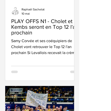
Raphaël Sachetat
10 mai
PLAY OFFS N1 - Cholet et
Kembs seront en Top 12 l'an
prochain
Samy Corvée et ses coéquipiers de
Cholet vont retrouver le Top 12 l'an
prochain Si Levallois recevait la crème
du badminton tricolore lors des finales
du Top 12, d'autres équipes jouaient
leur saison également pour les
montées en division supérieure,
comme Cholet, qui reviendra dans
l'élite l'an prochain grace à sa victoire
en play off de N1, sur Maromme - un
autre ancien du top 12. Mais il y aura
également Kembs, qui vivra sa