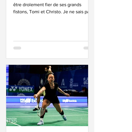
être drolement fier de ses grands
fistons, Tomi et Christo. Je ne sais pas
vous… mais… je ne sais plus où donner
de la tête. Ou du cœur… En quelques
jours, on navigue entre les émotions : la
fierté, la tristesse, l’euphorie, la
nostalgie, l’admiration… Revenons
quelques jours en arrière. Dimanche
matin, à Huelva. La grande dame
d’Espagne tirait alors sa révérence :
Carolina Marín. Un phénomène. Ou
l’histoire d’une gamine qui, à 14 ans,
dans