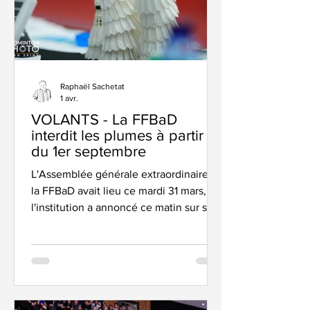
Raphaël Sachetat
1 avr.
VOLANTS - La FFBaD
interdit les plumes à partir
du 1er septembre
L'Assemblée générale extraordinaire de
la FFBaD avait lieu ce mardi 31 mars, et
l'institution a annoncé ce matin sur ses
réseaux une prise de décision forte
quant à l'interdiction formelle d'utiliser
des volants en plume dans toutes les
compétitions nationales à compter du
1er Septembre 2026. "Cela fait des
années que nous sommes pionniers