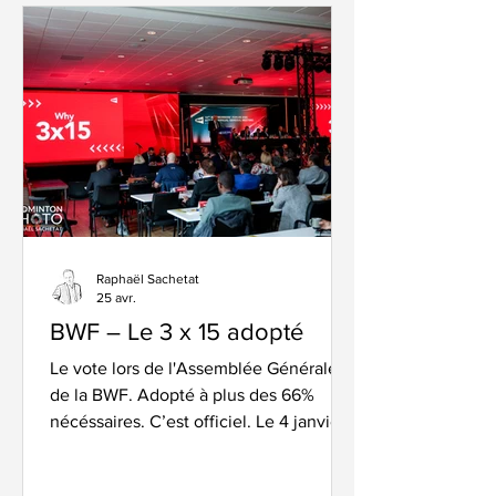
avait pourtant mal commencé pour les
joueurs du Val-de-Marne. Dans le
double dames, Iben Bergstein et Anya
Tatranova ont subi la loi de T
Raphaël Sachetat
25 avr.
BWF – Le 3 x 15 adopté
Le vote lors de l'Assemblée Générale
de la BWF. Adopté à plus des 66%
nécéssaires. C’est officiel. Le 4 janvier
2027, les lois du badminton vont
changer au niveau international, avec