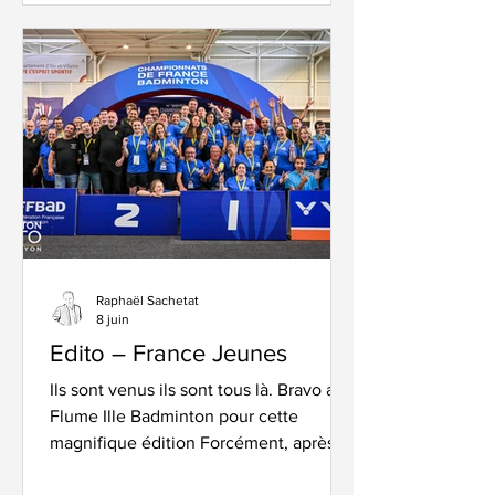
auriez raison, on marche à la passion) -
de créer un Magazine "Collector" pour
fêter notre quart de siècle. On ne vous
dévoile pas les rubriques, bien sûr, mais
vou
Raphaël Sachetat
8 juin
Edito – France Jeunes
Ils sont venus ils sont tous là. Bravo au
Flume Ille Badminton pour cette
magnifique édition Forcément, après
un événement aussi riche en émotions