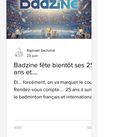
finale d’
Raphaël Sachetat
23 juin
Badzine fête bientôt ses 25
ans et....
Et... forcément, on va marquer le coup !
Rendez-vous compte.... 25 ans à suivre
le badminton français et international....
Depuis l'été 2021, où nous avons lancé
la version de Badzine France en ligne.
Alors on a décidé, comme cela, sur un
coup de tête po trop réfléchi - comme
d'habitude, nous direz-vous (et vous