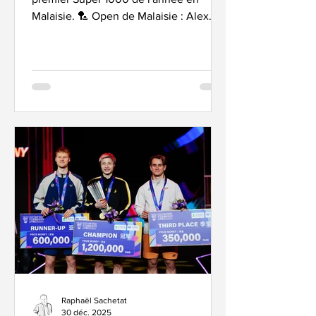
Malaisie. 🏸 Open de Malaisie : Alex
assure son statut, Léa et Julien aussi.
Deux performances sont à noter sur
l’Open de Malaisie qui vient de
s’achever, côté français.D’abord, la
belle victoire de Léa et Julien sur une
paire classée 22e mondiale. Ils auraient
pu alors jouer contre Thom et Delphine
au 2eme tour. Sauf que… le géant Toft
et sa partenaire Magelund jouent très
bien. Et qu’ils ont battu Thom et
Raphaël Sachetat
30 déc. 2025