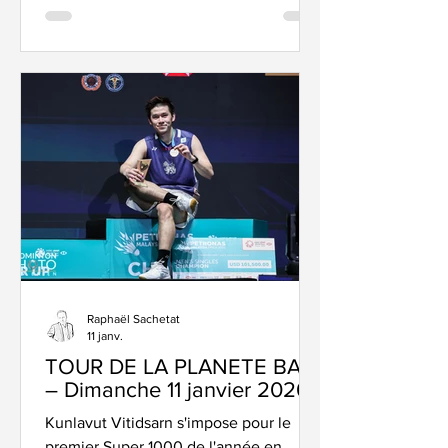
retrouvés au 2eme tour du Super 500
joué dans l’incroyable Istora Senayan.
Résultat : un one duo show des
vainqueurs de l’Open de l’Indonésie en
juin dernier. Thom et Delphine ont
survolé le match, plié en 33 minutes sur
le score de 21-8, 21-12. Un peu
Raphaël Sachetat
11 janv.
TOUR DE LA PLANETE BAD
– Dimanche 11 janvier 2026
Kunlavut Vitidsarn s'impose pour le
premier Super 1000 de l'année en