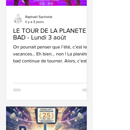
Raphaël Sachetat
il y a 3 jours
LE TOUR DE LA PLANETE
BAD - Lundi 3 août
On pourrait penser que l’été, c’est les
vacances… Eh bien… non ! La planète
bad continue de tourner. Alors, c’est
parti pour un petit « best of » de la
semaine. On revient sur l’exploit… de
Tomi ! Eh oui, on l’a vécu en direct à la
« télézizion », on en a parlé tout plein
sur nos réseaux, mais ici, sur le site,
rien. Même pas une UNE. Quelle honte.
. Bon, voilà, on revient dessus : il y a dix
jours, Tomi Popov devenait le premier
simple homme français à s’inviter en