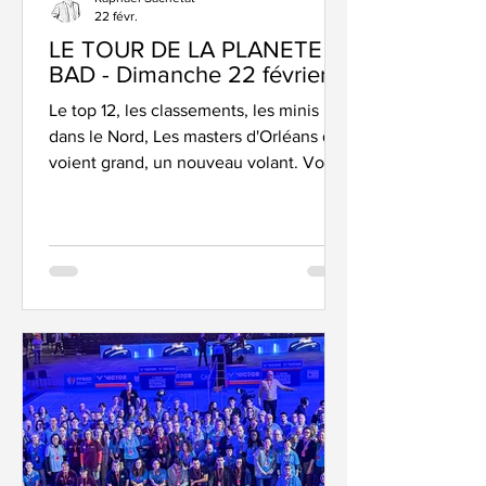
22 févr.
LE TOUR DE LA PLANETE
BAD - Dimanche 22 février
Le top 12, les classements, les minis
dans le Nord, Les masters d'Orléans qui
voient grand, un nouveau volant. Voici
le petit tour d’horizon de notre planète
bad Jusque là, tout va bien pour Fos.
En tête de poule à quelques journées
de la fin. Moral au beau fixe ! Top 12 –
Max a dit que… … Rostren’ et Chambly
ont passé la seconde. Bon, nous, on
croit Maxime parce qu’il écrit bien et il
dit pas des bêtises comme d’autres
gens sur Badzine des fois. On le croit,
même si, on vo