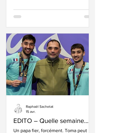
un nouveau mode de scoring. A la
place des deux sets gagnants de 21
points, il faudra désormais aller jusqu’à
15 points. C’est Etienne Thobois qui a
présenté en début d’après midi à
Horsens, au Danemark, la motion lors
de l’Assemblée Générale de la
Fédération Internationale, soutenu
unanimement p
Raphaël Sachetat
15 avr.
EDITO – Quelle semaine…
Un papa fier, forcément. Toma peut