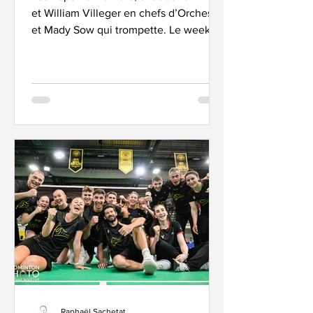
et William Villeger en chefs d’Orchestre
et Mady Sow qui trompette. Le week-
end tricolore fut joli joli. C’est parti pour
notre tour de la planète bad. Encore,
encore des Popov sur des Podiums ! On
en a pas marre :) German Open – Fos,
pas sceptique ! Trois podiums pour Fos
sur Mer ce week-end. Bon, les frangins
Popov sont très habitués du fait.
William Villeger, un peu moins, sur un
Super 300 en tous cas. On va
commencer par lui, d’aille
Raphaël Sachetat