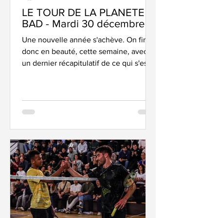
LE TOUR DE LA PLANETE
BAD - Mardi 30 décembre
Une nouvelle année s'achève. On finit
donc en beauté, cette semaine, avec
un dernier récapitulatif de ce qui s'est
passé sur la planète bad... La dernière
de l'année... Alex Lanier, sur le podium
du tournoi des "Rois" sur invitation.
Bravo à lui. King’s Cup – Alex en
bronze Notre petit prince du badminton
est allé en terre de roi. Pour la
deuxième année, Alex Lanier était
convié au tournoi sur invitation de Mr
Lin Dan himself, avec seuls 8 joueurs
de grand talent en lice pour