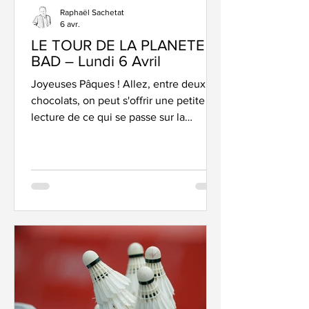
Raphaël Sachetat
6 avr.
LE TOUR DE LA PLANETE
BAD – Lundi 6 Avril
Joyeuses Pâques ! Allez, entre deux
chocolats, on peut s'offrir une petite
lecture de ce qui se passe sur la
planète bad. Surtout que… il y a de quoi
faire… EUROPE INDIV' : ça commence
aujourd'hui Rosy Pancasari s'entraine
avant son premier match lundi après
midi Pas de Caro, elle l'a annoncé
mercredi dernier sur ses réseaux – elle
raccroche définitivement ses raquettes.
Pas de 7ème titre européen pour elle,
qui, à ce jour, reste l'une des badistes
les plus couronnées de l'hi