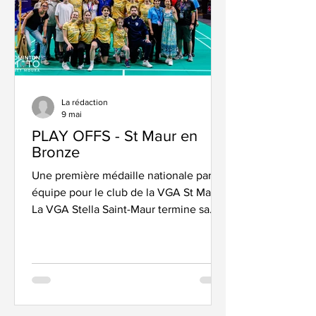
première saison en Top 12 après sa
victoire ce w
La rédaction
9 mai
PLAY OFFS - St Maur en
Bronze
Une première médaille nationale par
équipe pour le club de la VGA St Maur
La VGA Stella Saint-Maur termine sa
saison sur une note positive. Opposés
au Volant Airois dans la petite finale du
Top 12, les Franciliens se sont imposés
5-2 au Palais des Sports Marcel-Cerdan
de Levallois, décrochant ainsi la
troisième place nationale. La rencontre