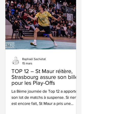
dans l'éco responsabilité, et nous avons
décidé d'un commun accord de passer
à la vitesse supérieure" explique Franck
Laurent, le présiden
Raphaël Sachetat
15 mars
TOP 12 – St Maur réitère,
Strasbourg assure son billet
pour les Play-Offs
La 8ème journée de Top 12 a apporté
son lot de matchs à suspense. Si rien
est encore fait, St Maur a pris une
option intéressante en poule 2 alors