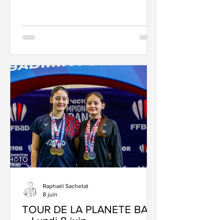
et en rebondissements, on a la plume
qui gratte. Alors c'est parti pour l'édito
— j'ai bien été tenté d'en rajouter un
peu sur le résumé de la semaine, mais il
ne faut pas tomber dans le mélange
des genres, paraît-il, et rester « objectif
» (drôle de terme pour le photographe
que je suis par ailleurs) dans nos
articles. Pas pour le
Raphaël Sachetat
8 juin
TOUR DE LA PLANETE BAD