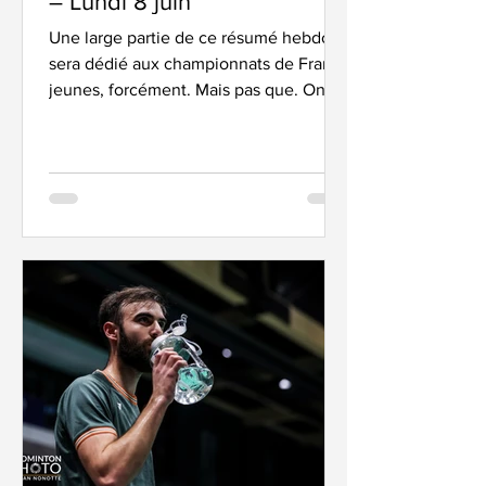
– Lundi 8 juin
Une large partie de ce résumé hebdo
sera dédié aux championnats de France
jeunes, forcément. Mais pas que. On y
parle de l’Open d’Indonésie, du 5
juillet, et d’autres actus aussi. C’est
parti ! 4 médailles dont 3 en Or pour
Marjolène et Jeanne Raffin. Un bon
week end pour les soeurs de St Maur !
FRANCE JEUNES – Et les vainqueurs
sont…. … connus ! Oui, forcément, à
dimanche 23h, tout le monde sait déjà
qui s’est imposé, qui a perdu… car nul
est plus rapide que les jeunes pour