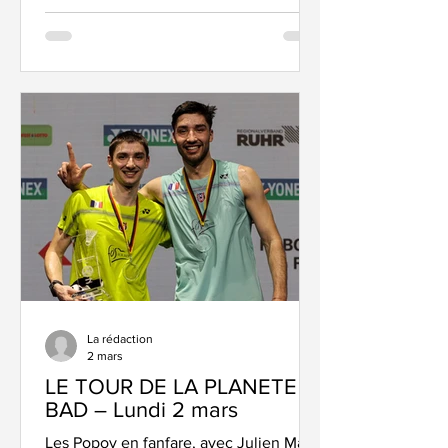
que Strasbourg a d'ores et déjà les
raquettes en Play-Off. On commence
par la poule 2 avec le match au sommet
entre St Maur et Chambly, ce samedi à
Gilbert Noël, devant la nuée habituelle
de spectateurs (et le live commenté de
Sportylive ICI) Et comme au match aller,
les Franciliens s’imposent 5-3 après
une rencontre folle. L’équip
La rédaction
2 mars
LE TOUR DE LA PLANETE
BAD – Lundi 2 mars
Les Popov en fanfare, avec Julien Maio