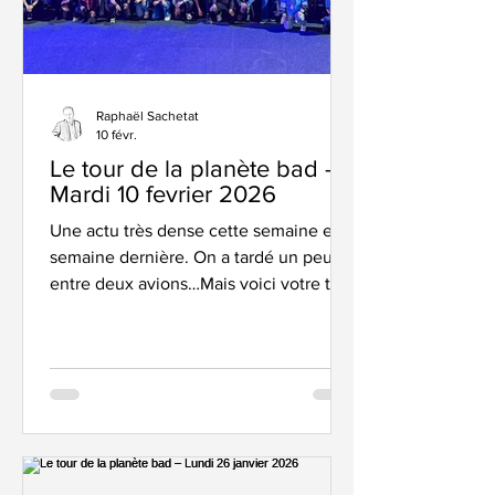
Raphaël Sachetat
10 févr.
Le tour de la planète bad –
Mardi 10 fevrier 2026
Une actu très dense cette semaine et la
semaine dernière. On a tardé un peu,
entre deux avions…Mais voici votre tour
d’horizon préféré ! Les super benevoles
du CDF 2026 à Caen. Bravo à eux !
France Elite 2026 – un bon cru ! Quel
spectacle ! Année après année, les
éditions des Championnats de France
prennent de la prestance, se bonifient
,avec un Palais des Sports Caen la mer