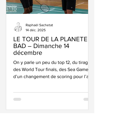
Raphaël Sachetat
14 déc. 2025
LE TOUR DE LA PLANETE
BAD – Dimanche 14
décembre
On y parle un peu du top 12, du tirage
des World Tour finals, des Sea Games,
d’un changement de scoring pour l’an
prochain… C’est parti pour le tour de la
planète bad. Top 12 – Fos rigole pas,
Strasbourg remporte le derby Mady
Sow et Tomi Popov. Du talent de part et
d'autres, mais l'expérience a prévalu...
Max vient de finir de nous concocter
comme d’hab un résumé aux petits