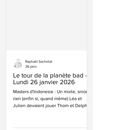
comme écrin juste parfait pour
accueillir nos athlètes. Une jauge
idéale, une belle déco (on a adoré
Raphaël Sachetat
26 janv.
Le tour de la planète bad –
Lundi 26 janvier 2026
Masters d'Indonesie : Un mixte, sinon
rien (enfin si, quand même) Léa et
Julien devaient jouer Thom et Delphine
en Inde, déjà. Mais Thom et Delphine
étaient tombés sur un os. Cette fois-ci,
à Jakarta, les deux duos se sont bien