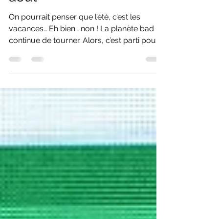
LE TOUR DE LA
PLANETE BAD - Lundi 3
août
On pourrait penser que l’été, c’est les
vacances… Eh bien… non ! La planète bad
continue de tourner. Alors, c’est parti pour
un petit « best of » de la semaine. On
revient sur l’exploit… de Tomi ! Eh oui, on l’a
vécu en direct à la « télézizion », on en a
parlé tout plein sur nos réseaux, mais ici,
sur le site, rien. Même pas une UNE. Quelle
honte. . Bon, voilà, on revient dessus : il y a
dix jours, Tomi Popov devenait le premier
simple homme français à s’inviter en finale
d’