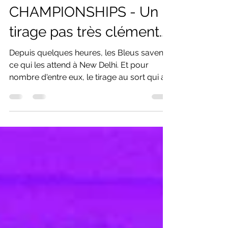
BWF WORLD
CHAMPIONSHIPS - Un
tirage pas très clément...
Depuis quelques heures, les Bleus savent
ce qui les attend à New Delhi. Et pour
nombre d'entre eux, le tirage au sort qui a
été effectué électroniquement dans la
capitale indienne ce mercredi 5 aout à
14h30 heure locale n'a pas été très
clément. On s'explique... Simple hommes -
Alex et Christo dans la même partie de
tableau. Forcément, avec trois simples
hommes dans le top 15 mondial, les
statistiques ne jouaient pas en leur faveur.
Et c'est Christo Popov et Alex Lanier qu