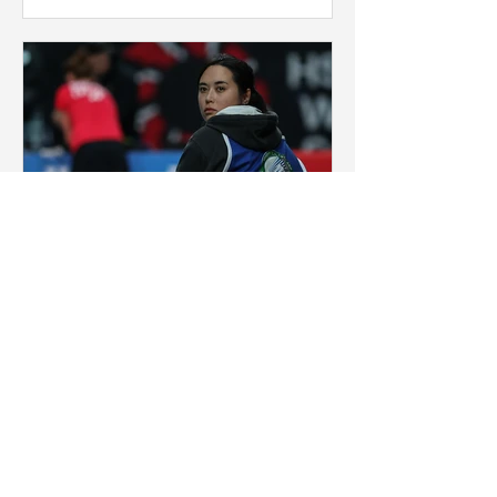
Raphaël Sachetat
22 avr. 2020
7 min de lecture
Dans la peau d’une jeune
photographe
Erika Sawauchi, franco-japonaise
étudiante en photojournalisme en
Angleterre depuis quelques années
n’imaginait pas qu’un mail envoyé à...