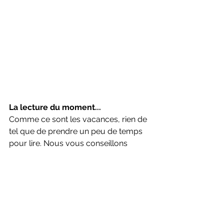
La lecture du moment...
Comme ce sont les vacances, rien de 
tel que de prendre un peu de temps 
pour lire. Nous vous conseillons 
l'excellent "la très catastrophique 
visite du zoo" de Joël Dicker qui signe 
ici un roman très différent de ses 
précédentes oeuvres - tout aussi 
remarquables. Ici, on se plonge dans 
une classe pour enfant "spéciaux", 