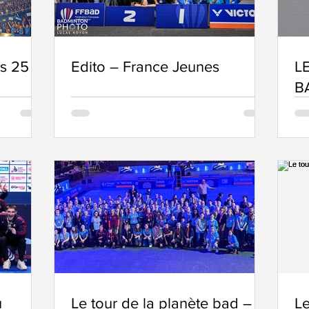
es 25
Edito – France Jeunes
L
B
u
Le tour de la planète bad –
Le