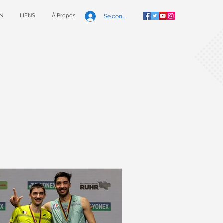
N
LIENS
À Propos
Se connecter