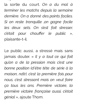
la sortie du court. 
On a du mal à 
terminer les matchs depuis la semaine 
dernière. On a donné des points faciles. 
Si on reste tranquille ,on gagne facile 
les deux sets. On s’est fait stresser, 
c’était pour chauffer le public 
»
,
plaisante-t-il. 
Le public aussi, a stressé mais sans 
jamais douter. 
« 
Il y a tout ce qui fait 
qu’on a de la pression mais c’est une 
bonne position (d'être tête de série à la 
maison, ndlr), c’est la première fois pour 
nous, c’est stressant mais on veut faire 
ça tous les ans. Première victoire, la 
première victoire française aussi, c’était 
génial 
», 
ajoute Thom. 