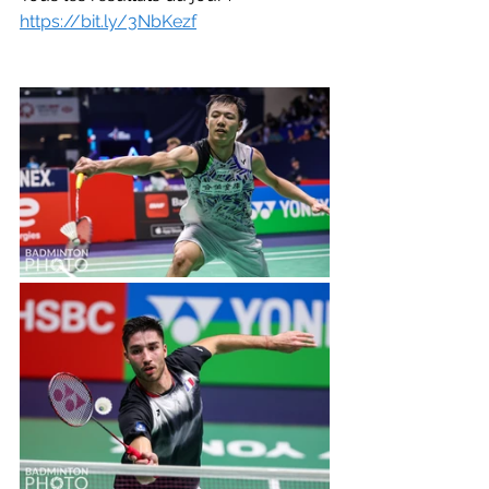
https://bit.ly/3NbKezf