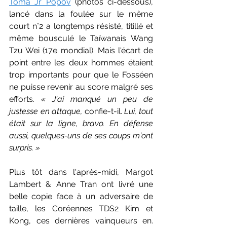
Toma Jr Popov
 (photos ci-dessous), 
lancé dans la foulée sur le même 
court n°2 a longtemps résisté, titillé et 
même bousculé le Taïwanais Wang 
Tzu Wei (17e mondial). Mais l'écart de 
point entre les deux hommes étaient 
trop importants pour que le Fosséen 
ne puisse revenir au score malgré ses 
efforts. 
« J'ai manqué un peu de 
justesse en attaque, 
confie-t-il.
 Lui, tout 
était sur la ligne, bravo. En défense 
aussi, quelques-uns de ses coups m'ont 
surpris. »
Plus tôt dans l'après-midi, Margot 
Lambert & Anne Tran ont livré une 
belle copie face à un adversaire de 
taille, les Coréennes TDS2 Kim et 
Kong, ces dernières vainqueurs en. 