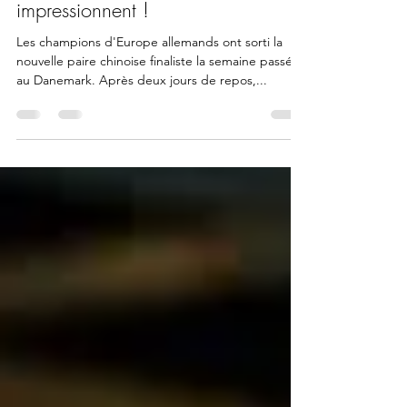
28 oct. 2022
3 min de lecture
« Caro » en demie, Yamaguchi
déroule et les Allemands
impressionnent !
Les champions d'Europe allemands ont sorti la
nouvelle paire chinoise finaliste la semaine passée
au Danemark. Après deux jours de repos,...