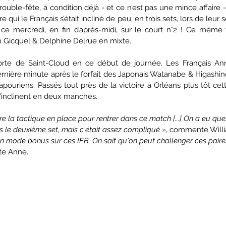
trouble-fête, à condition déjà - et ce n’est pas une mince affaire - 
qui le Français s’était incliné de peu, en trois sets, lors de leur 
 ce mercredi, en fin d’après-midi, sur le court n°2 ! Ce même te
m Gicquel & Delphine Delrue en mixte. 
orte de Saint-Cloud en ce début de journée. Les Français Ann
rnière minute après le forfait des Japonais Watanabe & Higashino
apouriens. Passés tout près de la victoire à Orléans plus tôt cet
'inclinent en deux manches. 
e la tactique en place pour rentrer dans ce match [...] On a eu qu
s le deuxième set, mais c'était assez compliqué 
»
, commente Willia
en mode bonus sur ces IFB. On sait qu'on peut challenger ces paire
ute Anne. 