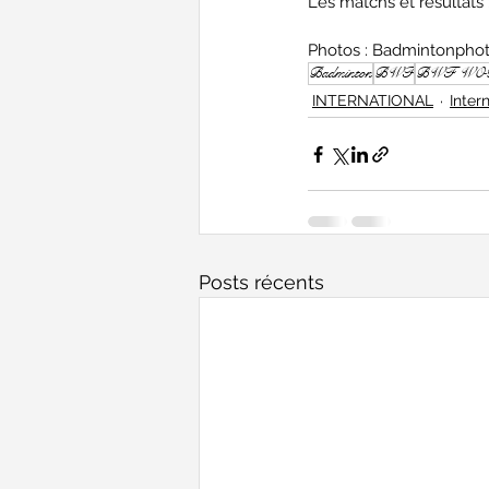
Les matchs et résultats :
Photos : Badmintonphoto
Badminton
BWF
BWF WO
INTERNATIONAL
Inter
Posts récents