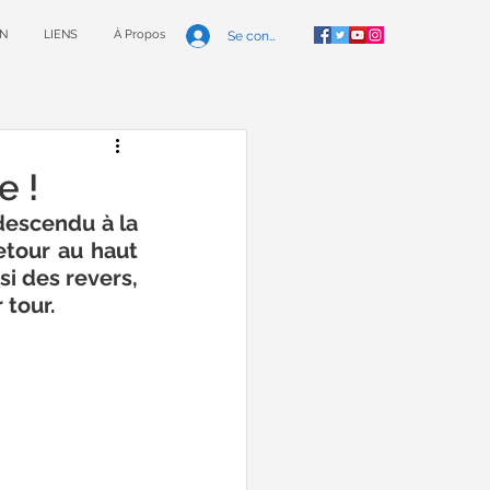
N
LIENS
À Propos
Se connecter
e !
descendu à la 
tour au haut 
 des revers, 
tour. 