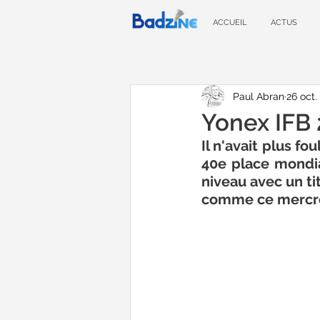
ACCUEIL
ACTUS
Paul Abran
26 oct.
Yonex IFB 
Il n'avait plus fo
40e place mondial
niveau avec un ti
comme ce mercredi