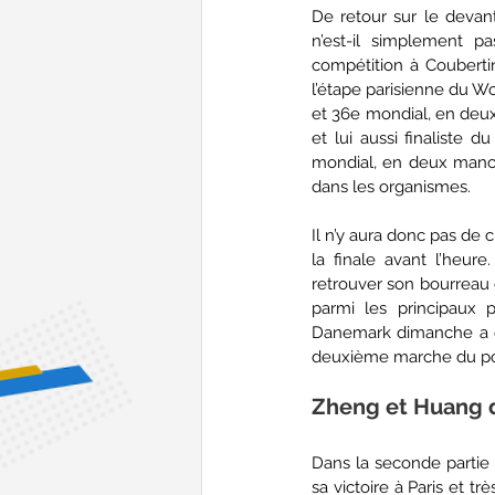
De retour sur le devant
n’est-il simplement 
compétition à Coubertin,
l’étape parisienne du Wo
et 36e mondial, en deux 
et lui aussi finaliste d
mondial, en deux manc
dans les organismes. 
Il n’y aura donc pas de c
la finale avant l’heur
retrouver son bourreau 
parmi les principaux 
Danemark dimanche a en
deuxième marche du po
Zheng et Huang 
Dans la seconde partie d
sa victoire à Paris et t