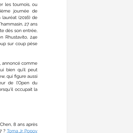
 les tournois, ou 
ième journée de 
 lauréat (2016) de 
 Thammasin, 27 ans 
te dès son entrée, 
en Rhustavito, 24e 
up sur coup pèse 
is, annoncé comme 
i bien qu’il peut 
 qui figure aussi 
eur de l’Open du 
qu'il occupait la 
 Chen, 8 ans après 
7 ? 
Toma Jr Popov