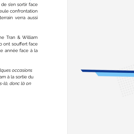
de s’en sortir face 
seule confrontation 
rrain verra aussi 
e Tran & William 
 ont souffert face 
te année face à la 
elques occasions 
m à la sortie du 
s-là, donc là on 