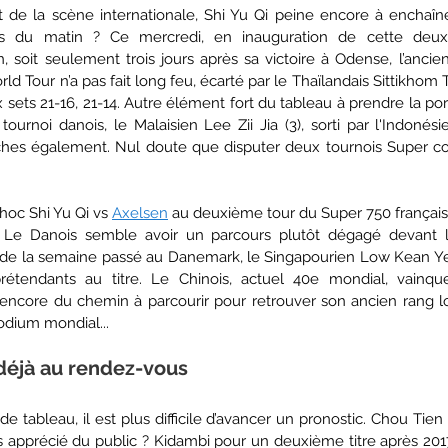
 de la scène internationale, Shi Yu Qi peine encore à enchaîner
pas du matin ? Ce mercredi, en inauguration de cette deux
 soit seulement trois jours après sa victoire à Odense, l’ancien
rld Tour n’a pas fait long feu, écarté par le Thaïlandais Sittikhom
sets 21-16, 21-14. Autre élément fort du tableau à prendre la por
u tournoi danois, le Malaisien Lee Zii Jia (3), sorti par l'Indonési
hes également. Nul doute que disputer deux tournois Super co
hoc Shi Yu Qi vs 
Axelsen
 au deuxième tour du Super 750 frança
e. Le Danois semble avoir un parcours plutôt dégagé devant lu
de la semaine passé au Danemark, le Singapourien Low Kean Yew,
prétendants au titre. Le Chinois, actuel 40e mondial, vainqu
core du chemin à parcourir pour retrouver son ancien rang lors
dium mondial...
déjà au rendez-vous
e tableau, il est plus difficile d’avancer un pronostic. Chou Tien
rès apprécié du public ? Kidambi pour un deuxième titre après 201