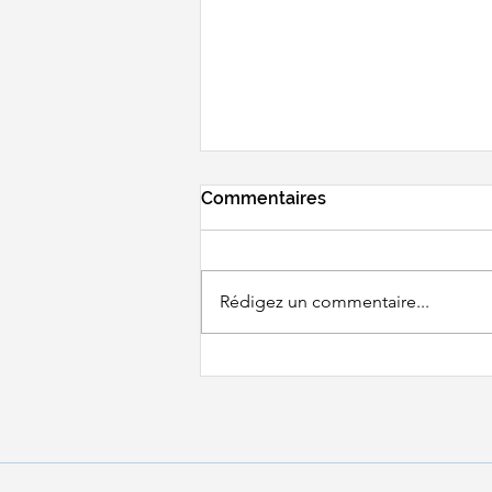
Commentaires
Rédigez un commentaire...
BWF WORLD
CHAMPIONSHIPS - Un
tirage pas très clément...