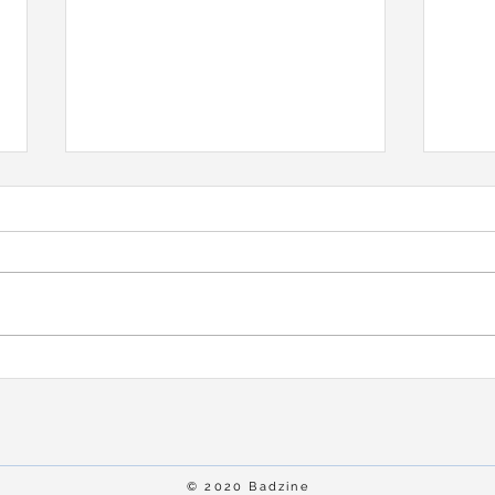
OPEN
LE TOUR DE LA PLANETE
BAD - Lundi 3 août
© 2020 Badzine