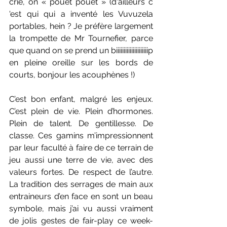
crie, on « pouet pouet » (d'ailleurs c 
'est qui qui a inventé les Vuvuzela 
portables, hein ? Je préfère largement 
la trompette de Mr Tournefier, parce 
que quand on se prend un biiiiiiiiiiiiiiiiiiiiip 
en pleine oreille sur les bords de 
courts, bonjour les acouphènes !) 
C’est bon enfant, malgré les enjeux. 
C’est plein de vie. Plein d’hormones. 
Plein de talent. De gentillesse. De 
classe. Ces gamins m’impressionnent 
par leur faculté à faire de ce terrain de 
jeu aussi une terre de vie, avec des 
valeurs fortes. De respect de l’autre. 
La tradition des serrages de main aux 
entraineurs d’en face en sont un beau 
symbole, mais j’ai vu aussi vraiment 
de jolis gestes de fair-play ce week-