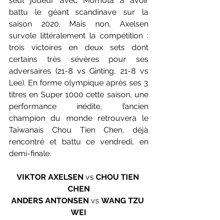
seul joueur avec Momota à avoir 
battu le géant scandinave sur la 
saison 2020. Mais non, Axelsen 
survole littéralement la compétition : 
trois victoires en deux sets dont 
certains très sévères pour ses 
adversaires (21-8 vs Ginting, 21-8 vs 
Lee). En forme olympique après ses 3 
titres en Super 1000 cette saison, une 
performance inédite, l’ancien 
champion du monde retrouvera le 
Taïwanais Chou Tien Chen, déjà 
rencontré et battu ce vendredi, en 
demi-finale. 
VIKTOR AXELSEN
 vs 
CHOU TIEN 
CHEN
ANDERS ANTONSEN
 vs 
WANG TZU 
WEI