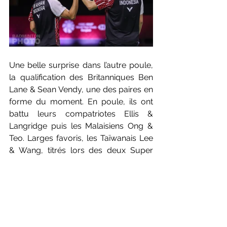
Une belle surprise dans l’autre poule, 
la qualification des Britanniques Ben 
Lane & Sean Vendy, une des paires en 
forme du moment. En poule, ils ont 
battu leurs compatriotes Ellis & 
Langridge puis les Malaisiens Ong & 
Teo. Larges favoris, les Taïwanais Lee 
& Wang, titrés lors des deux Super 
1000 terminent logiquement en tête 
de la poule et visent le triplé à 
Bangkok. 
AHSAN & SETIAWAN 
vs
 CHOI & SEO
LEE & WANG 
vs
 LANE & VENDY