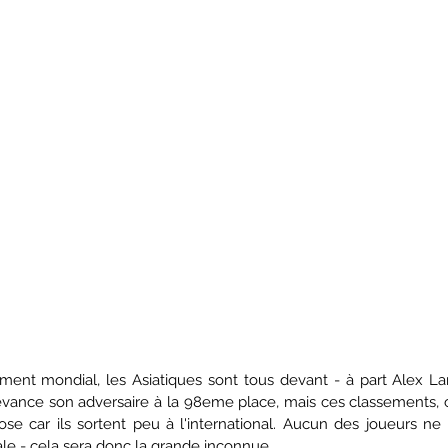
ement mondial, les Asiatiques sont tous devant - à part Alex Lan
ance son adversaire à la 98eme place, mais ces classements, ch
se car ils sortent peu à l'international. Aucun des joueurs ne s
le - cela sera donc la grande inconnue...