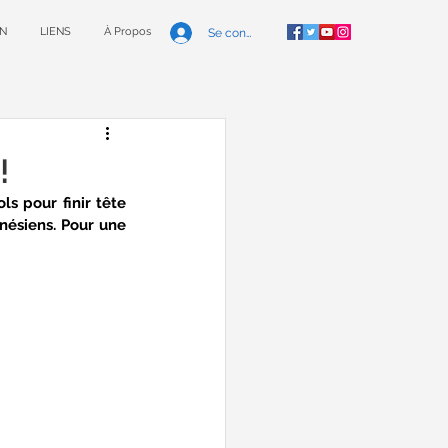
N
LIENS
À Propos
Se connecter
!
s pour finir tête 
nésiens. Pour une 