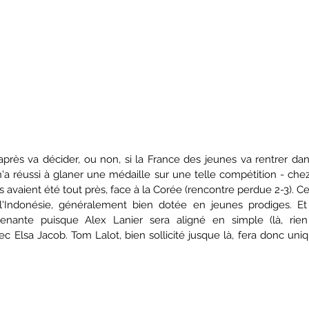
rès va décider, ou non, si la France des jeunes va rentrer dans 
a réussi à glaner une médaille sur une telle compétition - chez 
s avaient été tout près, face à la Corée (rencontre perdue 2-3). Ce
nt l'Indonésie, généralement bien dotée en jeunes prodiges. 
enante puisque Alex Lanier sera aligné en simple (là, rien 
 Elsa Jacob. Tom Lalot, bien sollicité jusque là, fera donc uni