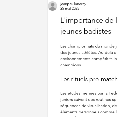
tirage pas très clément...
jeanpaulluneray
25 mai 2025
L'importance de l
jeunes badistes
Les championnats du monde ju
des jeunes athlètes. Au-delà de
environnements compétitifs int
champions.
Les rituels pré-matc
Les études menées par la Féd
juniors suivent des routines sp
séquences de visualisation, de
éléments personnels comme le