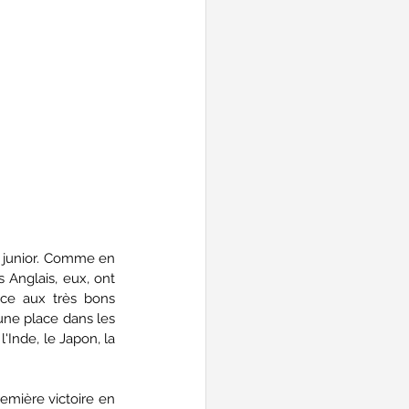
e junior. Comme en 
 Anglais, eux, ont 
âce aux très bons 
une place dans les 
'Inde, le Japon, la 
mière victoire en  