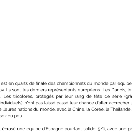
ance est en quarts de finale des championnats du monde par équip
v. Ils sont les derniers représentants européens. Les Danois, les
 Les tricolores, protégés par leur rang de tête de série (gr
ividuels), n'ont pas laissé passé leur chance d'aller accrocher 
eilleures nations du monde, avec la Chine, la Corée, la Thailande, l
sez du peu.  
nt écrasé une équipe d'Espagne pourtant solide. 5/0, avec une pre