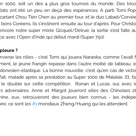
 1000, soit un des 4 plus gros tournois du monde. Des tricol
ltats ont été un peu en deçà des espérances. A parti Tomi Popov
artant Chou Tien Chen au premier tour, et le duo Labad/Corvée 
ns Coréens. Ils s'inclinent ensuite au tour d'après. Pour Christ
core notre super mixte Gicquel/Delrue, la sortie s'est faite au 
e avec l'Open d'Inde qui début mardi (Super 750)
pleure ?
verse les rôles - c'est Tomi qui jouera Naraoka, comme l'avait fa
ment, le jeune frangin repasse dans l'autre moitié de tableau, e
onesien-élastique. La bonne nouvelle, c'est qu'en cas de victoir
ait, malade après sa prestation au Super 1000 de Malaisie. Et, fait
le double sur cette compétition.  Ronan et Lucas, oui, avec l
 adversaires. Anne et Margot joueront elles des Chinoises 2
ine, eux, retrouveront des joueurs bien connus - les indépen
re, ce sont les 
#1
 mondiaux Zheng/Huang qui les attendent. 