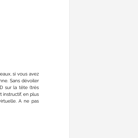
eaux, si vous avez 
nne. Sans dévoiler 
sur la tête (très 
instructif, en plus 
- et cela ne donne pas le vertige ou mal à la tête comme certains jeux de réalité virtuelle. A ne pas 