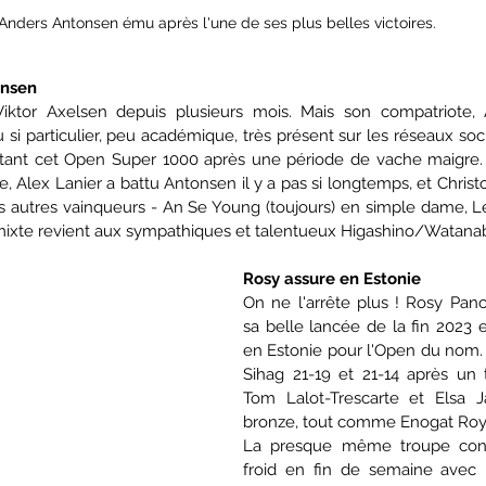
Anders Antonsen ému après l'une de ses plus belles victoires.  
onsen
ktor Axelsen depuis plusieurs mois. Mais son compatriote, 
si particulier, peu académique, très présent sur les réseaux socia
tant cet Open Super 1000 après une période de vache maigre. Il
, Alex Lanier a battu Antonsen il y a pas si longtemps, et Christo
 autres vainqueurs - An Se Young (toujours) en simple dame, Les
 mixte revient aux sympathiques et talentueux Higashino/Watana
Rosy assure en Estonie
On ne l'arrête plus ! Rosy Panca
sa belle lancée de la fin 2023 e
en Estonie pour l'Open du nom. E
Sihag 21-19 et 21-14 après un t
Tom Lalot-Trescarte et Elsa Ja
bronze, tout comme Enogat Roy
La presque même troupe conti
froid en fin de semaine avec 