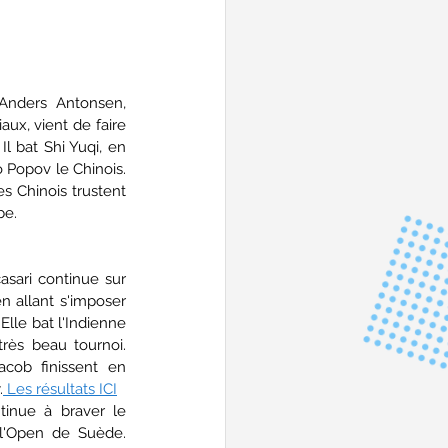
Anders Antonsen, 
ux, vient de faire 
 bat Shi Yuqi, en 
 Popov le Chinois. 
 Chinois trustent 
be.
sari continue sur 
n allant s'imposer 
lle bat l'Indienne 
rès beau tournoi. 
cob finissent en 
.
 Les résultats ICI
nue à braver le 
l'Open de Suède. 