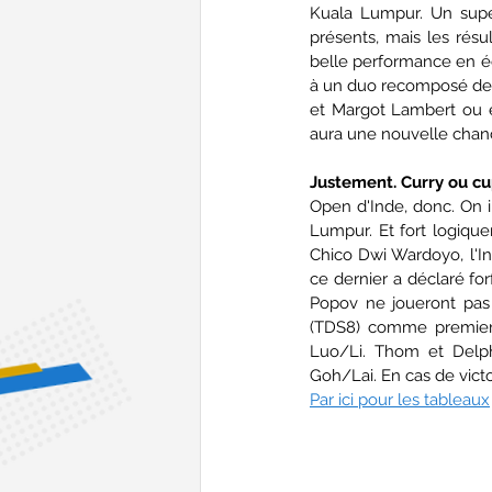
Kuala Lumpur. Un super
présents, mais les résu
belle performance en éc
à un duo recomposé de bo
et Margot Lambert ou en
aura une nouvelle chanc
Justement. Curry ou cu
Open d'Inde, donc. On in
Lumpur. Et fort logique
Chico Dwi Wardoyo, l'Ind
ce dernier a déclaré forf
Popov ne joueront pas 
(TDS8) comme premiers
Luo/Li. Thom et Delph
Goh/Lai. En cas de victoi
Par ici pour les tableaux