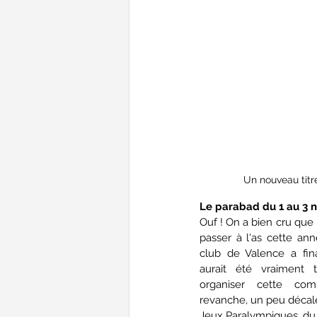
Un nouveau titr
Le parabad du 1 au 3 
Ouf ! On a bien cru que 
passer à l'as cette an
club de Valence a fin
aurait été vraiment
organiser cette comp
revanche, un peu décalé
Jeux Paralympiques, du