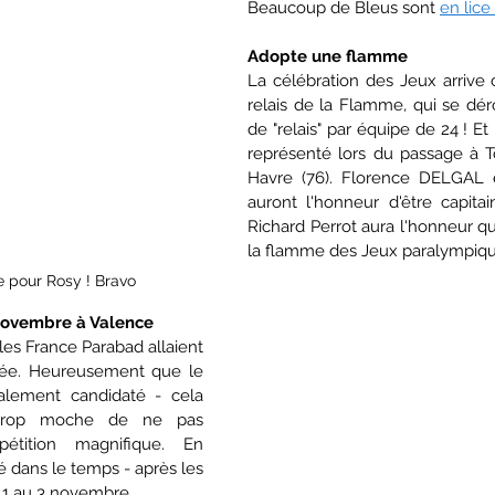
Beaucoup de Bleus sont 
en lice 
Adopte une flamme
La célébration des Jeux arrive 
relais de la Flamme, qui se dér
de "relais" par équipe de 24 ! Et
représenté lors du passage à To
Havre (76). Florence DELGAL e
auront l'honneur d'être capitain
Richard Perrot aura l'honneur qua
la flamme des Jeux paralympiqu
e pour Rosy ! Bravo
novembre à Valence
les France Parabad allaient 
née. Heureusement que le 
alement candidaté - cela 
 trop moche de ne pas 
étition magnifique. En 
 dans le temps - après les 
 1 au 3 novembre.