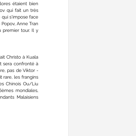
ores étaient bien 
 qui fait un très 
qui s'impose face 
o Popov, Anne Tran 
premier tour. Il y 
it Christo à Kuala 
t sera confronté à 
e, pas de Viktor - 
 rare, les frangins 
es Chinois Ou/Liu 
6èmes mondiales, 
dants Malaisiens 