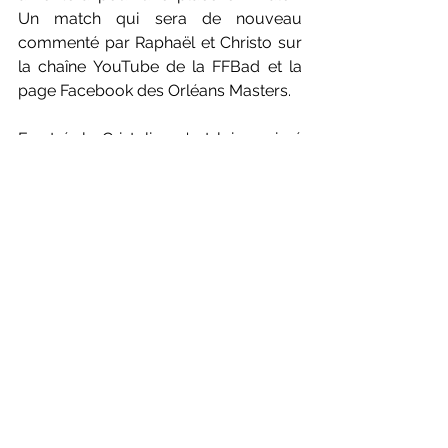
Un match qui sera de nouveau 
commenté par Raphaël et Christo sur 
la chaîne YouTube de la FFBad et la 
page Facebook des Orléans Masters.
Frustré, le Cristolien s'est lui exprimé 
au micro de nos amis organisateurs 
du tournoi après son match : 
« Je n'ai 
pas trouvé ce qu'il fallait faire, j'ai mal 
joué. J'ai du mal à comprendre ce qu'il 
s'est passé. Je savais que ça allait être 
compliqué et il (Kunlavut) a très bien 
joué. »
 Sur sa semaine, le nonuple 
champion de France retient tout de 
même du positif : 
« Je suis très content 
d'avoir réalisé de beaux matchs, d'en 
gagner, et d'avoir réussi à enchaîner. »