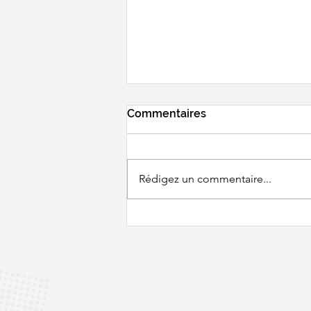
Commentaires
Rédigez un commentaire...
BWF WORLD
CHAMPIONSHIPS - Un
tirage pas très clément...