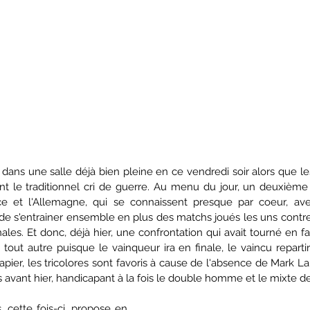
i dans une salle déjà bien pleine en ce vendredi soir alors que l
vant le traditionnel cri de guerre. Au menu du jour, un deuxième
ce et l'Allemagne, qui se connaissent presque par coeur, a
 s'entrainer ensemble en plus des matchs joués les uns contre l
ales. Et donc, déjà hier, une confrontation qui avait tourné en fa
t tout autre puisque le vainqueur ira en finale, le vaincu repartir
apier, les tricolores sont favoris à cause de l'absence de Mark L
 avant hier, handicapant à la fois le double homme et le mixte de
 cette fois-ci, propose en 