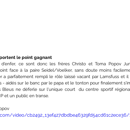
portent le point gagnant
'enfer, ce sont donc les frères Christo et Toma Popov Juni
oint face à la paire Seidel/Voelker, sans doute moins facilemen
 a parfaitement rempli le rôle laissé vacant par Lamsfuss et il a
 - aidés sur le banc par le papa et le tonton pour finalement s'im
Bleus ne déferle sur l'unique court  du centre sportif régional 
P et un public en transe.
Popov
tic.com/video/cb2492_13ef427dbdbe46329fd54cd61c2ece36/