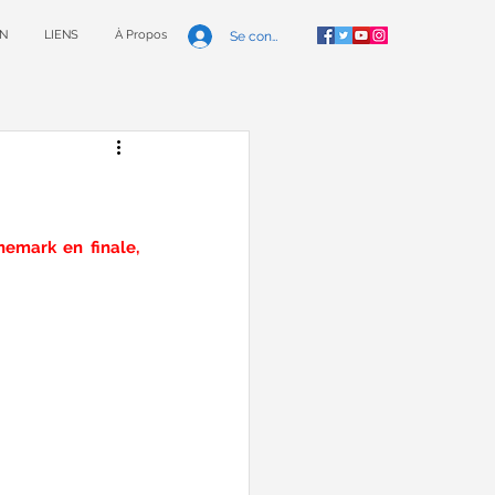
N
LIENS
À Propos
Se connecter
emark en finale, 