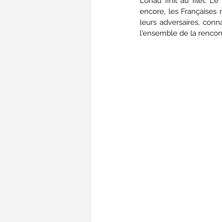
Lohau finit au filet. L
encore, les Françaises
leurs adversaires, conna
l'ensemble de la rencont