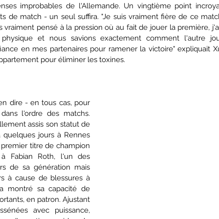
nses improbables de l'Allemande. Un vingtième point incroya
nts de match - un seul suffira. "Je suis vraiment fière de ce matc
s vraiment pensé à la pression où au fait de jouer la première, j'a
 physique et nous savions exactement comment l'autre joue
ance en mes partenaires pour ramener la victoire" expliquait Xue
appartement pour éliminer les toxines.
en dire - en tous cas, pour 
dans l'ordre des matchs. 
llement assis son statut de 
a quelques jours à Rennes 
n premier titre de champion 
à Fabian Roth, l'un des 
ors de sa génération mais 
rs à cause de blessures à 
e a montré sa capacité de 
tants, en patron. Ajustant 
ssénées avec puissance, 