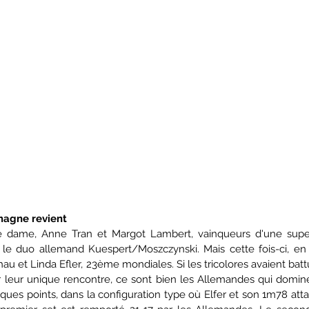
magne revient
le dame, Anne Tran et Margot Lambert, vainqueurs d'une supe
re le duo allemand Kuespert/Moszczynski. Mais cette fois-ci, en 
hau et Linda Efler, 23ème mondiales. Si les tricolores avaient battu
ur leur unique rencontre, ce sont bien les Allemandes qui domine
ues points, dans la configuration type où Elfer et son 1m78 atta