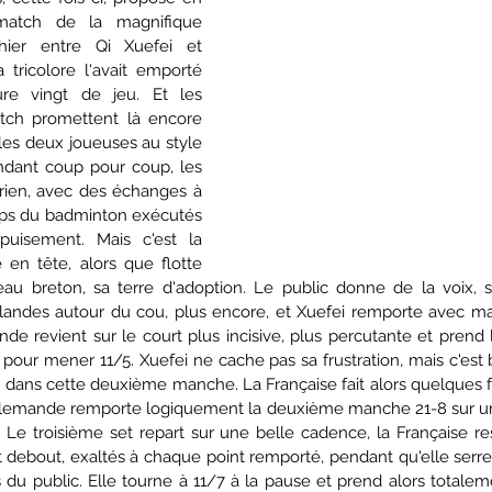
match de la magnifique 
 hier entre Qi Xuefei et 
 tricolore l'avait emporté 
re vingt de jeu. Et les 
tch promettent là encore 
les deux joueuses au style 
ndant coup pour coup, les 
rien, avec des échanges à 
ups du badminton exécutés 
puisement. Mais c'est la 
e en tête, alors que flotte 
eau breton, sa terre d'adoption. Le public donne de la voix, s
rlandes autour du cou, plus encore, et Xuefei remporte avec mae
de revient sur le court plus incisive, plus percutante et prend 
our mener 11/5. Xuefei ne cache pas sa frustration, mais c'est b
 dans cette deuxième manche. La Française fait alors quelques f
l'Allemande remporte logiquement la deuxième manche 21-8 sur une
 Le troisième set repart sur une belle cadence, la Française res
t debout, exaltés à chaque point remporté, pendant qu'elle serre
 du public. Elle tourne à 11/7 à la pause et prend alors totalem