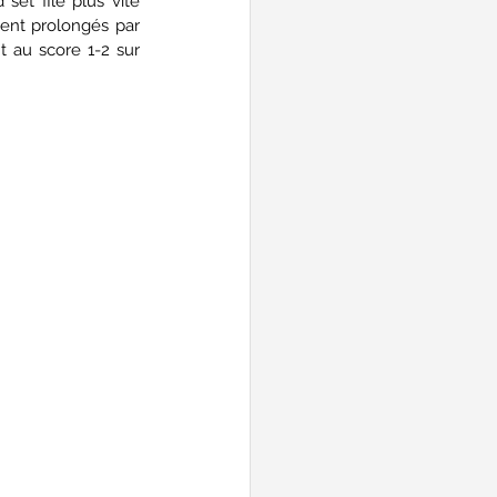
et file plus vite 
ent prolongés par 
t au score 1-2 sur 