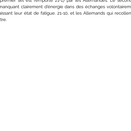
e premier set est remporté 21-17 par les Allemandes. Le second s
 manquant clairement d'énergie dans des échanges volontairem
issant leur état de fatigue. 21-10, et les Allemands qui recollen
re. 