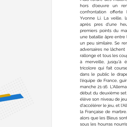
hors d'oeuvre un re
confrontation offerte
Yvonne Li. La veille, la
après pres d'une heu
premiers points du ma
une bataille âpre entre 
un peu similaire. Se re
adversaires ne lâchent 
rallonge et tous les co
à merveille, jusqu'à é
tricolore qui fait cours
dans le public le drap
l'équipe de France, gui
manche 21-16. L'Alleman
début du deuxième set p
élève son niveau de jeu
d'accélérer le jeu, et 
la Française de marbre.
alors que les Bleus son
sous les hourras nourris