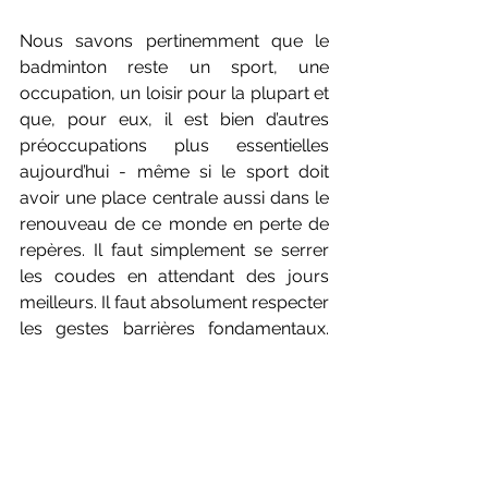
Nous savons pertinemment que le 
badminton reste un sport, une 
occupation, un loisir pour la plupart et 
que, pour eux, il est bien d’autres 
préoccupations plus essentielles 
aujourd’hui - même si le sport doit 
avoir une place centrale aussi dans le 
renouveau de ce monde en perte de 
repères. Il faut simplement se serrer 
les coudes en attendant des jours 
meilleurs. Il faut absolument respecter 
les gestes barrières fondamentaux. 
Alors, nous l’espérons, très vite, cette 
pandémie sera derrière nous. Le 
badminton sera à nouveau un bon 
prétexte pour se retrouver, jouer, rire, 
se dépenser sans compter. Partager. 
Notamment, avec ceux qui auront 