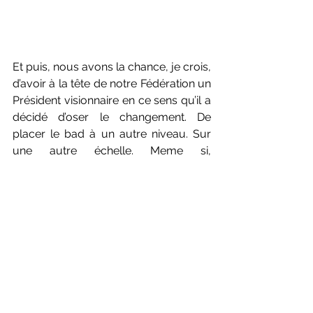
Et puis, nous avons la chance, je crois, 
d’avoir à la tête de notre Fédération un 
Président visionnaire en ce sens qu’il a 
décidé d’oser le changement. De 
placer le bad à un autre niveau. Sur 
une autre échelle. Meme si, 
forcément, quelqu’un qui pense 
différemment, ça froisse, ça « urtique 
». Comme pour certains de ses 
prédécesseurs. Et comme toujours, 
on s’arc-boute quand ça arrive, avant 
de se dire après coup, que, 
finalement, ce n’était pas si mal. 
Comme lorsque Richard Remaud, 
jadis, a renversé la table et mis la 