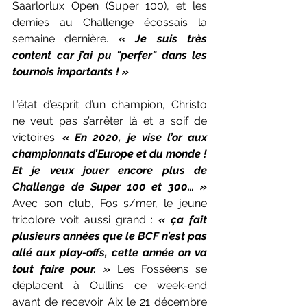
Saarlorlux Open (Super 100), et les 
demies au Challenge écossais la 
semaine dernière. 
« Je suis très 
content car j’ai pu "perfer" dans les 
tournois importants ! »
L’état d’esprit d’un champion, Christo 
ne veut pas s’arrêter là et a soif de 
victoires. 
« En 2020, je vise l’or aux 
championnats d’Europe et du monde ! 
Et je veux jouer encore plus de 
Challenge de Super 100 et 300… »
Avec son club, Fos s/mer, le jeune 
tricolore voit aussi grand : 
« ça fait 
plusieurs années que le BCF n’est pas 
allé aux play-offs, cette année on va 
tout faire pour. »
 Les Fosséens se 
déplacent à Oullins ce week-end 
avant de recevoir Aix le 21 décembre 