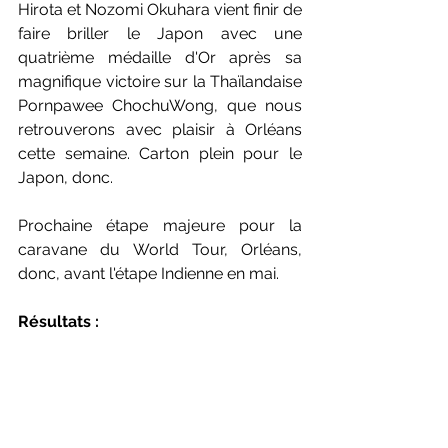
Hirota et Nozomi Okuhara vient finir de 
faire briller le Japon avec une 
quatrième médaille d'Or après sa 
magnifique victoire sur la Thaïlandaise 
Pornpawee ChochuWong, que nous 
retrouverons avec plaisir à Orléans 
cette semaine. Carton plein pour le 
Japon, donc.
Prochaine étape majeure pour la 
caravane du World Tour, Orléans, 
donc, avant l'étape Indienne en mai.
Résultats :
SD : Nozomi Okuhara (JAP) bat 
Pornpawee Chochunwong (THA) : 21-
12, 21-16
SH : Lee Zii Jia (MAL) bat Viktor 
Axelsen (DAN) : 30-29, 20-22, 21-11