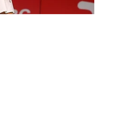
Raphaël Sachetat
12 oct. 2021
2 min de lecture
UBER CUP - Ja Gern !
Le dernier match de poule aura été le bon pour
l'équipe de France féminine qui s'impose 3/2 face