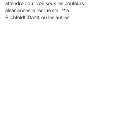
attendre pour voir sous les couleurs 
alsaciennes la recrue star Mia 
Blichfeldt (DAN), ou les autres 
renforts, Shabrina Yasmin (INA), Wen 
Yu Zhang (CAN), Rodion Alimov (RUS) 
ou le jeune Swann Hardi (16 ans) qui 
a, lui aussi, quitté l’étang de Berre et 
Fos-sur-Mer. 