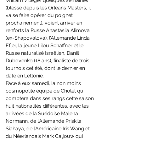
William Villeger quelques semaines 
(blessé depuis les Orléans Masters, il 
va se faire opérer du poignet 
prochainement), voient arriver en 
renforts la Russe Anastasiia Alimova 
(ex-Shapovalova), l’Allemande Linda 
Efler, la jeune Lilou Schaffner et le 
Russe naturalisé Israëlien, Daniil 
Dubovenko (18 ans), finaliste de trois 
tournois cet été, dont le dernier en 
date en Lettonie. 
Face à eux samedi, la non moins 
cosmopolite équipe de Cholet qui 
comptera dans ses rangs cette saison 
huit nationalités différentes, avec les 
arrivées de la Suédoise Malena 
Normann, de l’Allemande Priskila 
Siahaya, de l’Américaine Iris Wang et 
du Néerlandais Mark Caljouw qui 