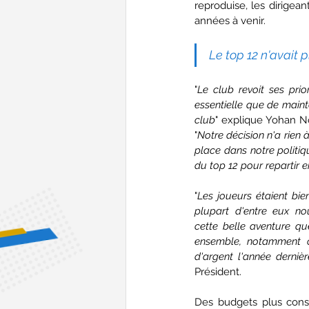
reproduise, les dirigean
années à venir.
Le top 12 n'avait 
"
Le club revoit ses pri
essentielle que de maint
club
" explique Yohan No
"
Notre décision n'a rien 
place dans notre politiq
du top 12 pour repartir 
"
Les joueurs étaient bie
plupart d'entre eux no
cette belle aventure q
ensemble, notamment ce
d'argent l'année dernièr
Président.
Des budgets plus cons