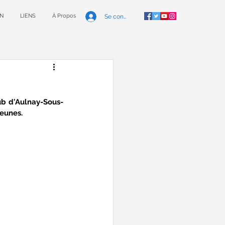
N
LIENS
À Propos
Se connecter
ub d'Aulnay-Sous-
jeunes.