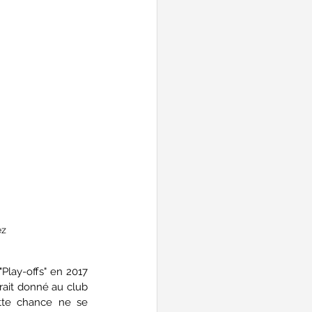
ez
lay-offs" en 2017 
ait donné au club 
tte chance ne se 