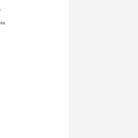
, 
 
te. 
 