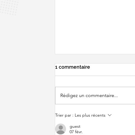
1 commentaire
Rédigez un commentaire...
BWF WORLD
Trier par :
Les plus récents
CHAMPIONSHIPS - Un
tirage pas très clément...
guest
07 févr.