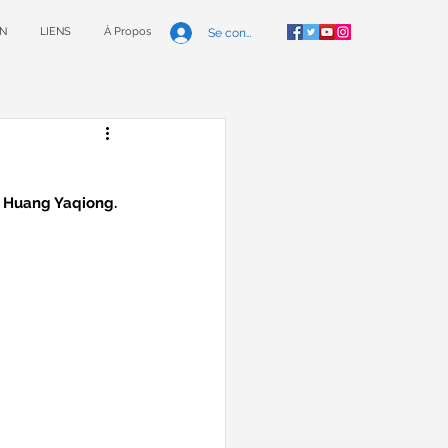
N
LIENS
À Propos
Se connecter
t Huang Yaqiong. 