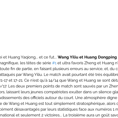
et Huang Yaqiong... et ce fut... 
Wang Yiliu et Huang Dongping
nifique, les têtes de série 
#1
 et ultra favoris Zheng et Huang n
 toute fin de partie, en faisant plusieurs erreurs au service, et, du
 attaqués par Wang Yiliu. Le match avait pourtant été très équilib
21-17 et 17-21. Ce n'est qu'à 14/14 que Wang et Huang se sont dé
0/17. Les deux premiers points de match sont sauvés par un Zheng
hors, laissant leurs jeunes compatriotes exulter dans un silence gl
dissements des officiels autour du court. Une atmosphère digne
e de Wang et Huang est tout simplement stratosphérique, alors qu
ément désavantagés par leurs statistiques face aux numéros 1 
national et seulement 2 victoires... La troisième aura un goût savo