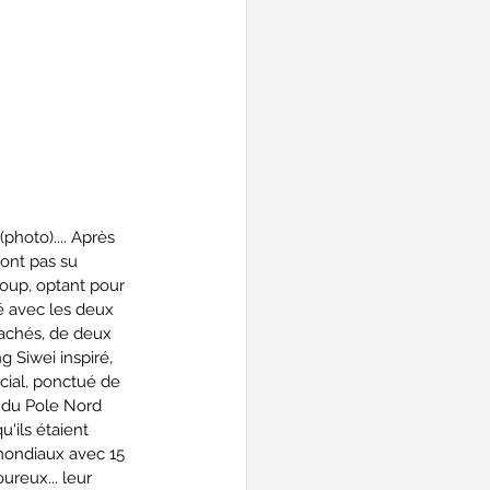
 (photo).... Après 
'ont pas su 
 coup, optant pour 
ré avec les deux 
tachés, de deux 
 Siwei inspiré, 
acial, ponctué de 
 du Pole Nord 
'ils étaient 
mondiaux avec 15 
ureux... leur 