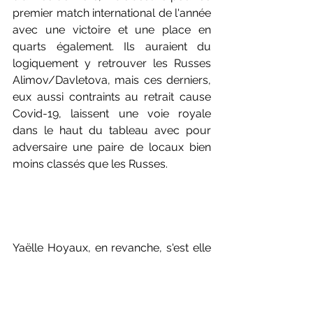
premier match international de l'année 
avec une victoire et une place en 
quarts également. Ils auraient du 
logiquement y retrouver les Russes 
Alimov/Davletova, mais ces derniers, 
eux aussi contraints au retrait cause 
Covid-19, laissent une voie royale 
dans le haut du tableau avec pour 
adversaire une paire de locaux bien 
moins classés que les Russes.
Yaëlle Hoyaux, en revanche, s'est elle 
inclinée ce matin face à la Russe 
Evgenia Kosetskaya 18-21, 14-21.  
DERNIERE MINUTE - Fabien Delrue et 