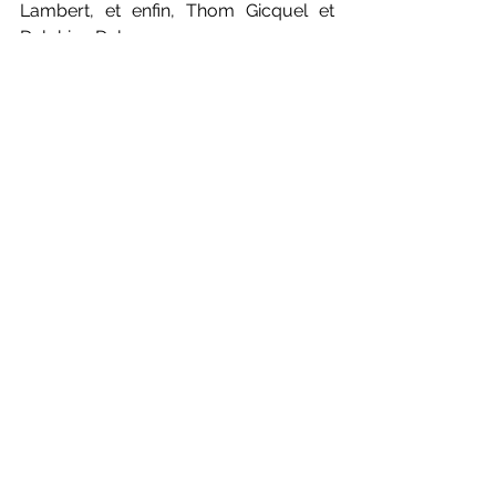
Lambert, et enfin, Thom Gicquel et 
Delphine Delrue.
Le calendrier des matchs pour les 
tricolores (heure française)
Corée Vs France : dimanche 14 mai, 4h
Japon Vs France : lundi 15 mai, 11h
Angleterre Vs France : mercredi 17 mai 
à 11h
Photos (live) : Erika Sawauchi / 
Badmintonphoto
INTERNATIONAL
International - World Tour