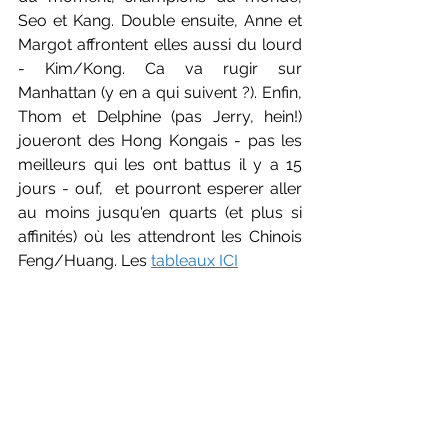
Seo et Kang. Double ensuite, Anne et 
Margot affrontent elles aussi du lourd 
- Kim/Kong. Ca va rugir sur 
Manhattan (y en a qui suivent ?). Enfin, 
Thom et Delphine (pas Jerry, hein!) 
joueront des Hong Kongais - pas les 
meilleurs qui les ont battus il y a 15 
jours - ouf,  et pourront esperer aller 
au moins jusqu'en quarts (et plus si 
affinités) où les attendront les Chinois 
Feng/Huang. Les 
tableaux ICI
Talence "bin oui, maintenant on fait 
payer"
Petite sortie sur les réseaux sociaux 
du club de Talence qui se rend... à 
l'évidence : après avoir très, trop 