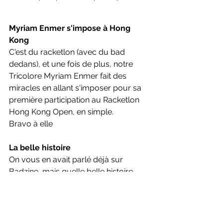
Myriam Enmer s'impose à Hong 
Kong
C'est du racketlon (avec du bad 
dedans), et une fois de plus, notre 
Tricolore Myriam Enmer fait des 
miracles en allant s'imposer pour sa 
première participation au Racketlon 
Hong Kong Open, en simple.
Bravo à elle
La belle histoire
On vous en avait parlé déjà sur 
Badzine, mais quelle belle histoire 
que celle de cette jeune artiste 
Malgache, qui avait quitté son pays 
pour la première fois lors des 
championnats du monde à Paris l'an 