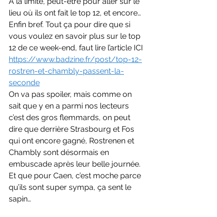
A la limite, peut-être pour aller sur le 
lieu où ils ont fait le top 12, et encore… 
Enfin bref. Tout ça pour dire que si 
vous voulez en savoir plus sur le top 
12 de ce week-end, faut lire l’article ICI
https://www.badzine.fr/post/top-12-
rostren-et-chambly-passent-la-
seconde
On va pas spoiler, mais comme on 
sait que y en a parmi nos lecteurs 
c’est des gros flemmards, on peut 
dire que derrière Strasbourg et Fos 
qui ont encore gagné, Rostrenen et 
Chambly sont désormais en 
embuscade après leur belle journée. 
Et que pour Caen, c’est moche parce 
qu’ils sont super sympa, ça sent le 
sapin…