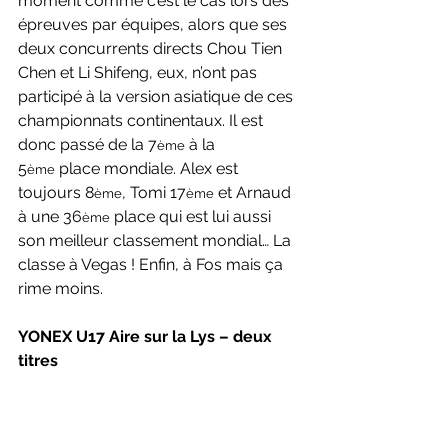
moment comme c’est le cas lors des 
épreuves par équipes, alors que ses 
deux concurrents directs Chou Tien 
Chen et Li Shifeng, eux, n’ont pas 
participé à la version asiatique de ces 
championnats continentaux. Il est 
donc passé de la 7
 à la 
ème
5
 place mondiale. Alex est 
ème
toujours 8
, Tomi 17
 et Arnaud 
ème
ème
à une 36
 place qui est lui aussi 
ème
son meilleur classement mondial… La 
classe à Vegas ! Enfin, à Fos mais ça 
rime moins.
YONEX U17 Aire sur la Lys – deux 
titres