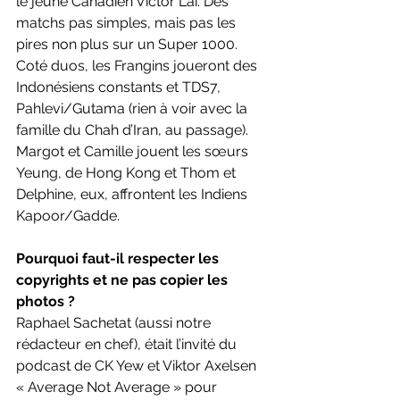
le jeune Canadien Victor Lai. Des 
matchs pas simples, mais pas les 
pires non plus sur un Super 1000. 
Coté duos, les Frangins joueront des 
Indonésiens constants et TDS7, 
Pahlevi/Gutama (rien à voir avec la 
famille du Chah d’Iran, au passage). 
Margot et Camille jouent les sœurs 
Yeung, de Hong Kong et Thom et 
Delphine, eux, affrontent les Indiens 
Kapoor/Gadde.
Pourquoi faut-il respecter les 
copyrights et ne pas copier les 
photos ?
Raphael Sachetat (aussi notre 
rédacteur en chef), était l’invité du 
podcast de CK Yew et Viktor Axelsen 
« Average Not Average » pour 