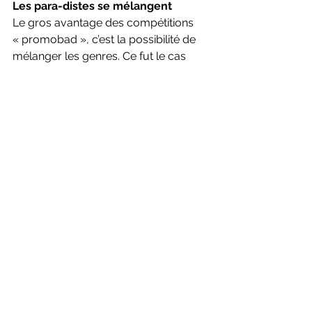
Les para-distes se mélangent
Le gros avantage des compétitions 
« promobad », c’est la possibilité de 
mélanger les genres. Ce fut le cas 
pour la troisième étape du circuit 
national, organisée par le BACLY (gros 
club lyonnais, ambiance maison) géré 
de main de maitre par Julien 
Lamercerie) où les catégories ont été 
aussi un peu parfois mélangées, dans 
la bonne humeur, avec des matchs 
de garçons contre des filles (et pas 
toujours les garçons qui gagnent), 
comme l’a prouvé par exemple 
Marilou Maurel ou Asad Khan en 
fauteuil. Les internationaux ont quand 
même réussi à l’emporter souvent – 
Thomas Numitor ou Teddy Ferrazza 
notamment