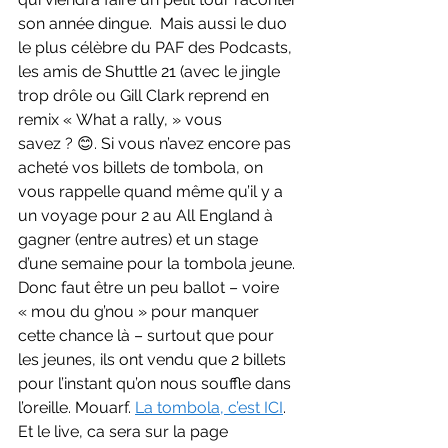
son année dingue.  Mais aussi le duo 
le plus célèbre du PAF des Podcasts, 
les amis de Shuttle 21 (avec le jingle 
trop drôle ou Gill Clark reprend en 
remix « What a rally, » vous 
savez ? 😊. Si vous n’avez encore pas 
acheté vos billets de tombola, on 
vous rappelle quand même qu’il y a 
un voyage pour 2 au All England à 
gagner (entre autres) et un stage 
d’une semaine pour la tombola jeune. 
Donc faut être un peu ballot – voire 
« mou du g’nou » pour manquer 
cette chance là – surtout que pour 
les jeunes, ils ont vendu que 2 billets 
pour l’instant qu’on nous souffle dans 
l’oreille. Mouarf. 
La tombola, c’est ICI
. 
Et le live, ca sera sur la page 