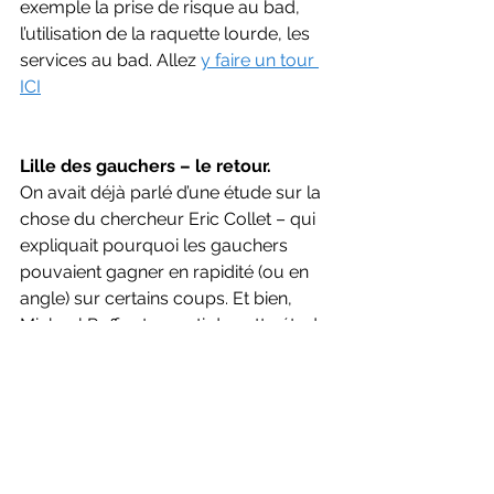
exemple la prise de risque au bad, 
l’utilisation de la raquette lourde, les 
services au bad. Allez 
y faire un tour 
ICI
Lille des gauchers – le retour.
On avait déjà parlé d’une étude sur la 
chose du chercheur Eric Collet – qui 
expliquait pourquoi les gauchers 
pouvaient gagner en rapidité (ou en 
angle) sur certains coups. Et bien, 
Michael Ruff est reparti de cette étude 
pour faire une vidéo de vulgarisation 
super bien fichue pour réexpliquer la 
chose. On dirait presque Jamy et c’est 
drôle. Donc il explique– images 
(lentes) à l’appui – très bien ce 
phénomène. A regarder et partager 