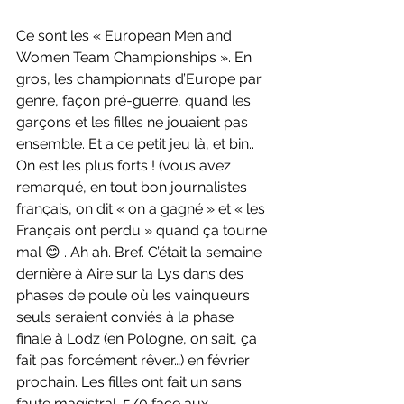
Ce sont les « European Men and 
Women Team Championships ». En 
gros, les championnats d’Europe par 
genre, façon pré-guerre, quand les 
garçons et les filles ne jouaient pas 
ensemble. Et a ce petit jeu là, et bin.. 
On est les plus forts ! (vous avez 
remarqué, en tout bon journalistes 
français, on dit « on a gagné » et « les 
Français ont perdu » quand ça tourne 
mal 😊 . Ah ah. Bref. C’était la semaine 
dernière à Aire sur la Lys dans des 
phases de poule où les vainqueurs 
seuls seraient conviés à la phase 
finale à Lodz (en Pologne, on sait, ça 
fait pas forcément rêver…) en février 
prochain. Les filles ont fait un sans 
faute magistral. 5/0 face aux 