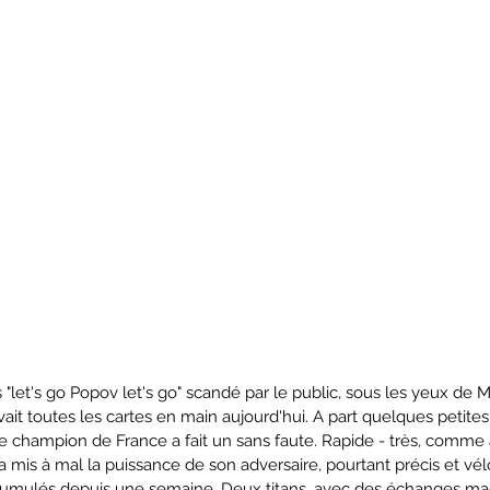
s "let's go Popov let's go" scandé par le public, sous les yeux de 
it toutes les cartes en main aujourd'hui. A part quelques petites
 le champion de France a fait un sans faute. Rapide - très, comme 
a mis à mal la puissance de son adversaire, pourtant précis et vé
cumulés depuis une semaine. Deux titans, avec des échanges magn