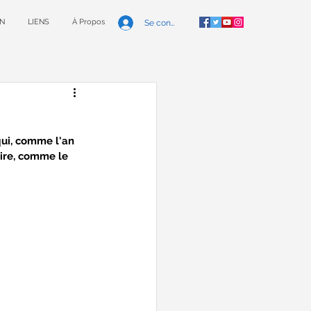
N
LIENS
À Propos
Se connecter
qui, comme l'an 
oire, comme le 