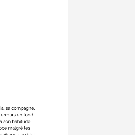
Mia, sa compagne, 
 erreurs en fond 
à son habitude. 
loce malgré les 
ifiques, au filet 