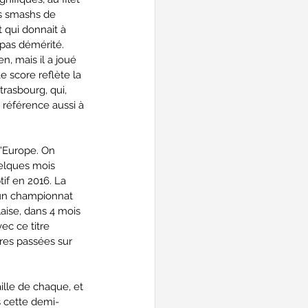
s smashs de 
 qui donnait à 
pas démérité. 
, mais il a joué 
e score reflète la 
rasbourg, qui, 
t référence aussi à 
d'Europe. On 
uelques mois 
if en 2016. La 
 un championnat 
laise, dans 4 mois 
ec ce titre 
res passées sur 
ille de chaque, et 
ès cette demi-