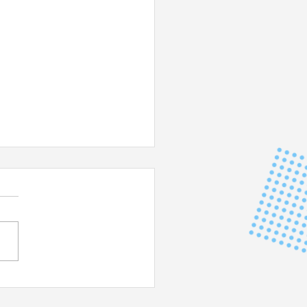
 DU JAPON - Impérial !