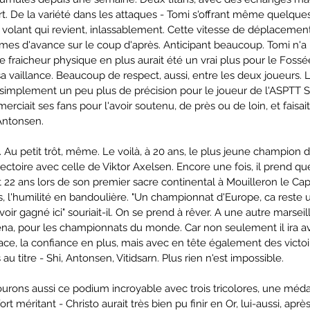
 De la variété dans les attaques - Tomi s'offrant même quelque
e volant qui revient, inlassablement. Cette vitesse de déplacement
mes d'avance sur le coup d'après. Anticipant beaucoup. Tomi n'a 
fraicheur physique en plus aurait été un vrai plus pour le Fosséen
a vaillance. Beaucoup de respect, aussi, entre les deux joueurs. L
ec simplement un peu plus de précision pour le joueur de l'ASPTT St
merciait ses fans pour l'avoir soutenu, de près ou de loin, et faisai
Antonsen.
. Au petit trôt, même. Le voilà, à 20 ans, le plus jeune champion 
ctoire avec celle de Viktor Axelsen. Encore une fois, il prend q
 22 ans lors de son premier sacre continental à Mouilleron le Capt
es, l'humilité en bandoulière. "Un championnat d'Europe, ca reste
avoir gagné ici" souriait-il. On se prend à rêver. A une autre marseil
Arena, pour les championnats du monde. Car non seulement il ira av
ace, la confiance en plus, mais avec en tête également des victoi
au titre - Shi, Antonsen, Vitidsarn. Plus rien n'est impossible. 
ourons aussi ce podium incroyable avec trois tricolores, une méda
t méritant - Christo aurait très bien pu finir en Or, lui-aussi, apr