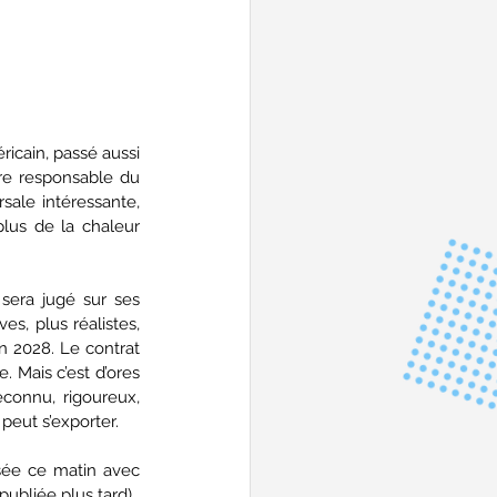
icain, passé aussi 
re responsable du 
sale intéressante, 
lus de la chaleur 
sera jugé sur ses 
s, plus réalistes, 
 2028. Le contrat 
. Mais c’est d’ores 
connu, rigoureux, 
peut s’exporter. 
sée ce matin avec 
publiée plus tard).