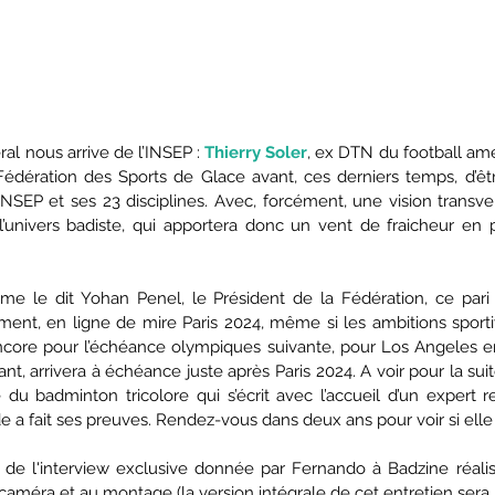
ral nous arrive de l’INSEP : 
Thierry Soler
, ex DTN du football amér
édération des Sports de Glace avant, ces derniers temps, d’êt
NSEP et ses 23 disciplines. Avec, forcément, une vision transver
’univers badiste, qui apportera donc un vent de fraicheur en p
me le dit Yohan Penel, le Président de la Fédération, ce pari 
ent, en ligne de mire Paris 2024, même si les ambitions sportive
core pour l’échéance olympiques suivante, pour Los Angeles en
nt, arrivera à échéance juste après Paris 2024. A voir pour la suite
du badminton tricolore qui s’écrit avec l’accueil d’un expert re
e a fait ses preuves. Rendez-vous dans deux ans pour voir si elle 
t de l'interview exclusive donnée par Fernando à Badzine réali
 caméra et au montage (la version intégrale de cet entretien sera 