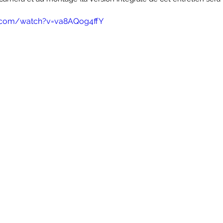
.com/watch?v=va8AQog4ffY