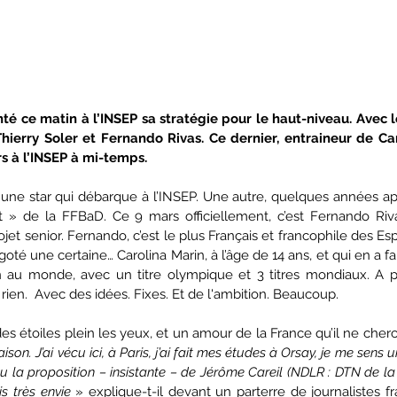
té ce matin à l’INSEP sa stratégie pour le haut-niveau. Avec 
hierry Soler et Fernando Rivas. Ce dernier, entraineur de Car
s à l’INSEP à mi-temps.
’est une star qui débarque à l’INSEP. Une autre, quelques années ap
» de la FFBaD. Ce 9 mars officiellement, c’est Fernando Riva
jet senior. Fernando, c’est le plus Français et francophile des Espa
goté une certaine… Carolina Marin, à l’âge de 14 ans, et qui en a fait
au monde, avec un titre olympique et 3 titres mondiaux. A par
 rien.  Avec des idées. Fixes. Et de l'ambition. Beaucoup.
ison. J’ai vécu ici, à Paris, j’ai fait mes études à Orsay, je me sen
u la proposition – insistante – de Jérôme Careil (NDLR : DTN de la Féd
is très envie
 » explique-t-il devant un parterre de journalistes fr