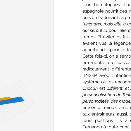
leurs homologues espagn
espagnole nourrit des i
puis en traduisant sa pr
l’encadrer, mais elle a 
qui seront là pour elle 
temps. Et éviter les fru
avaient vus la légende
appréhender pour certai
Cette fois-ci, on a sembl
errements du passé.
radicalement différen
l’INSEP avec l’intenti
Chacun est différent, et
personnalisation de l’ent
personnalités, des mode
présence mieux aménag
aux entraineurs, aussi, 
leurs positions il y a
Fernando à toute confi