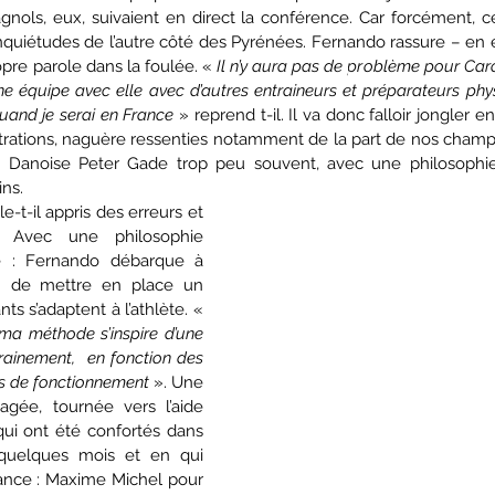
ols, eux, suivaient en direct la conférence. Car forcément, ce
nquiétudes de l’autre côté des Pyrénées. Fernando rassure – en e
opre parole dans la foulée. « 
Il n’y aura pas de problème pour Carol
une équipe avec elle avec d’autres entraineurs et préparateurs phy
quand je serai en France
 » reprend t-il. Il va donc falloir jongler e
strations, naguère ressenties notamment de la part de nos champio
 Danoise Peter Gade trop peu souvent, avec une philosophie pa
ns.
e-t-il appris des erreurs et 
 Avec une philosophie 
te : Fernando débarque à 
on de mettre en place un 
système où les encadrants s’adaptent à l’athlète. « 
 ma méthode s’inspire d’une 
rainement,  en fonction des 
s de fonctionnement
 ». Une 
ée, tournée vers l’aide 
qui ont été confortés dans 
 quelques mois et en qui 
ance : Maxime Michel pour 