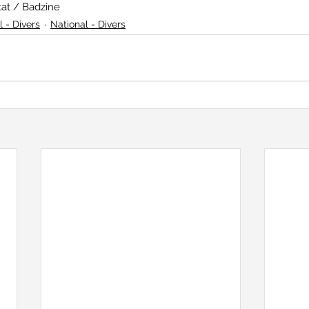
tat / Badzine
l - Divers
National - Divers