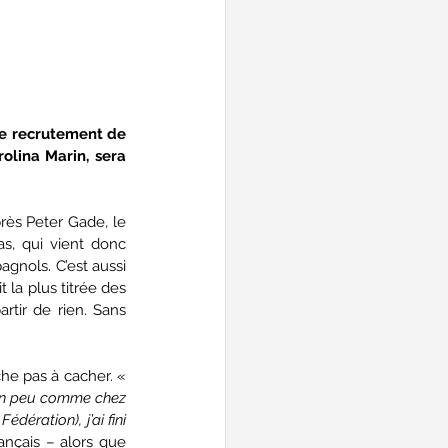
le recrutement de 
olina Marin, sera 
rès Peter Gade, le 
s, qui vient donc 
gnols. C’est aussi 
 la plus titrée des 
tir de rien. Sans 
L’Ibère débarque avec des étoiles plein les yeux, et un amour de la France qu’il ne cherche pas à cacher. « 
s un peu comme chez 
ération), j’ai fini 
ançais – alors que 