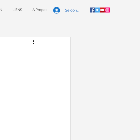
N
LIENS
À Propos
Se connecter