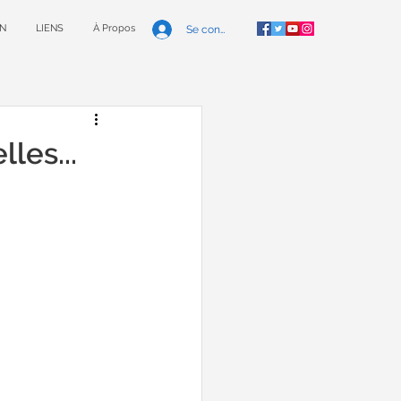
N
LIENS
À Propos
Se connecter
les...