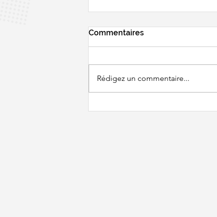
Commentaires
Rédigez un commentaire...
BWF WORLD
CHAMPIONSHIPS - Un
tirage pas très clément...