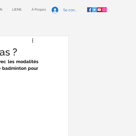
N
LIENS
À Propos
Se connecter
as ?
ec les modalités 
de badminton pour 