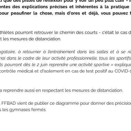
ci que des pistes de réflexion pour y voir un peu plus clair - i
ntes des explications précises et inhérentes à la pratique 
pour peaufiner la chose, mais d'ores et déjà, vous pouvez fa
athlètes pourront retrouver le chemin des courts - c'était le cas d
t les mesures de distanciation.
rogatoire, à retourner à l’entraînement dans les salles et à se r
ai dans le cadre de leur activité professionnelle, tous les sportifs
ls pourront dès le 2 juin reprendre une activité sportive
»
 explique
ontrôle médical et d'isolement en cas de test positif au COVID-1
ra reprendre aussi en respectant les mesures de distanciation.
FBAD vient de publier ce diagramme pour donner des précision
ns les gymnases fermés