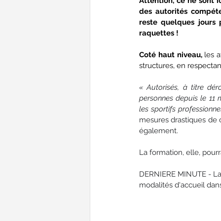
Attention, ce ne sont i
des autorités compéte
reste quelques jours 
raquettes !
Coté haut niveau, 
les 
structures, en respectan
«
Autorisés, à titre dé
personnes depuis le 11 m
les sportifs professionne
mesures drastiques de c
également. 
La formation, elle, pour
DERNIERE MINUTE - La F
modalités d'accueil da