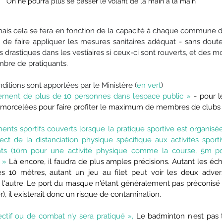
On ne pourra plus se passer le volant de la main à la main
ais cela se fera en fonction de la capacité à chaque commune d
t de faire appliquer les mesures sanitaires adéquat - sans doute
s drastiques dans les vestiaires si ceux-ci sont rouverts, et des m
mbre de pratiquants.
nditions sont apportées par le Ministère (
en vert
)
ment de plus de 10 personnes dans l’espace public » 
- pour l
 morcelées pour faire profiter le maximum de membres de clubs
nts sportifs couverts lorsque la pratique sportive est organisée 
ect de la distanciation physique spécifique aux activités sporti
nts (10m pour une activité physique comme la course, 5m pou
 » 
Là encore, il faudra de plus amples précisions. Autant les éc
es 10 mètres, autant un jeu au filet peut voir les deux adver
 l'autre. Le port du masque n'étant généralement pas préconisé l
r), il existerait donc un risque de contamination.
ctif ou de combat n’y sera pratiqué », 
Le badminton n'est pas t