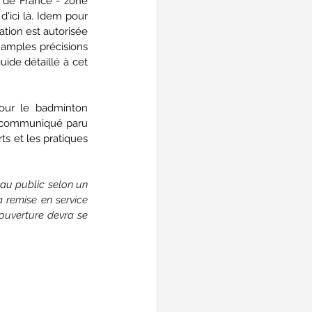
 de France - zone 
'ici là. Idem pour 
tion est autorisée 
amples précisions 
ide détaillé à cet 
ur le badminton 
le communiqué paru 
s et les pratiques 
au public selon un 
 remise en service 
uverture devra se 