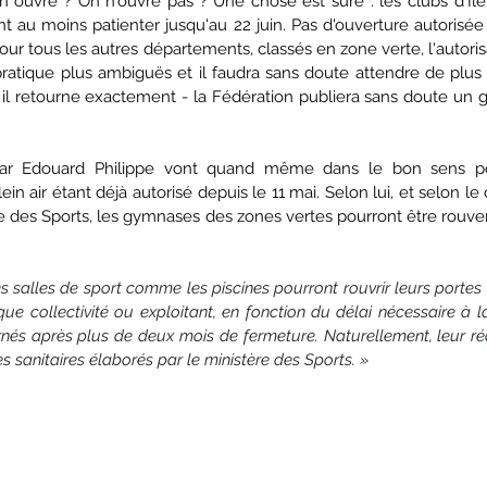
On ouvre ? On n'ouvre pas ? Une chose est sûre : les clubs d'Ile
t au moins patienter jusqu'au 22 juin. Pas d'ouverture autorisée d
ur tous les autres départements, classés en zone verte, l'autorisa
ratique plus ambiguës et il faudra sans doute attendre de plus 
il retourne exactement - la Fédération publiera sans doute un gu
par Edouard Philippe vont quand même dans le bon sens po
plein air étant déjà autorisé depuis le 11 mai. Selon lui, et selon 
e des Sports, les gymnases des zones vertes pourront être rouvert
s salles de sport comme les piscines pourront rouvrir leurs portes 
ue collectivité ou exploitant, en fonction du délai nécessaire à la
és après plus de deux mois de fermeture. Naturellement, leur réo
 sanitaires élaborés par le ministère des Sports. »