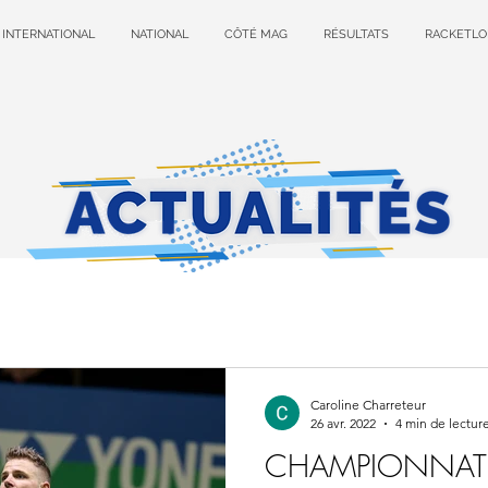
INTERNATIONAL
NATIONAL
CÔTÉ MAG
RÉSULTATS
RACKETLO
Caroline Charreteur
26 avr. 2022
4 min de lectur
CHAMPIONNATS