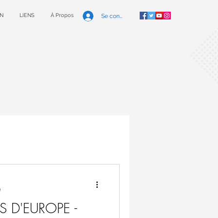
N
LIENS
À Propos
Se connecter
e
 D'EUROPE -