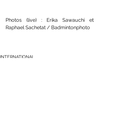
Photos (live) : Erika Sawauchi et 
Raphael Sachetat / Badmintonphoto
INTERNATIONAL
International - World Tour
Voir tout
Posts récents