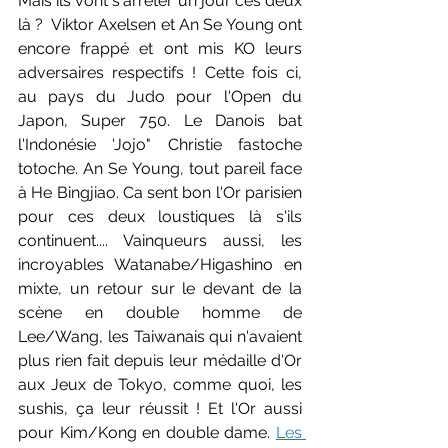
Mais ils vont s'arrêter un jour ces deux 
là ?  Viktor Axelsen et An Se Young ont 
encore frappé et ont mis KO leurs 
adversaires respectifs ! Cette fois ci, 
au pays du Judo pour l'Open du 
Japon, Super 750. Le Danois bat 
l'Indonésie 'Jojo" Christie fastoche 
totoche. An Se Young, tout pareil face 
à He Bingjiao. Ca sent bon l'Or parisien 
pour ces deux loustiques là s'ils 
continuent.... Vainqueurs aussi, les 
incroyables Watanabe/Higashino en 
mixte, un retour sur le devant de la 
scène en double homme de 
Lee/Wang, les Taiwanais qui n'avaient 
plus rien fait depuis leur médaille d'Or 
aux Jeux de Tokyo, comme quoi, les 
sushis, ça leur réussit ! Et l'Or aussi 
pour Kim/Kong en double dame. 
Les 