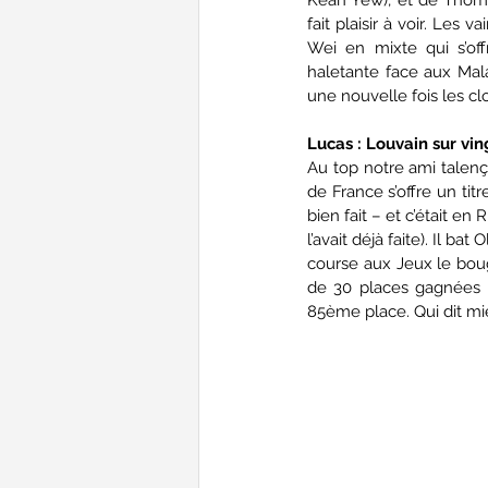
fait plaisir à voir. Les 
Wei en mixte qui s’of
haletante face aux Mal
une nouvelle fois les c
Lucas : Louvain sur vin
Au top notre ami talença
de France s’offre un titre
bien fait – et c’était en
l’avait déjà faite). Il ba
course aux Jeux le bougr
de 30 places gagnées s
85ème place. Qui dit mi