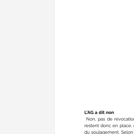
L’AG a dit non
 Non, pas de révocation. Ca s’est joué à un rien. Un votant et ses quelques voix. Les élus de la FFBad 
restent donc en place, n
du soulagement. Selon l