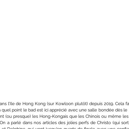
ns l’Ile de Hong Kong (sur Kowloon plutôt) depuis 2019. Cela fai
quel point le bad est ici apprécié avec une salle bondée dès le p
nt (ou presque) les Hong-Kongais que les Chinois ou même les Tai
n a parlé dans nos articles des jolies perfs de Christo (qui sor
t Delphine, qui vont jusqu’en quarts de finale avec une confia