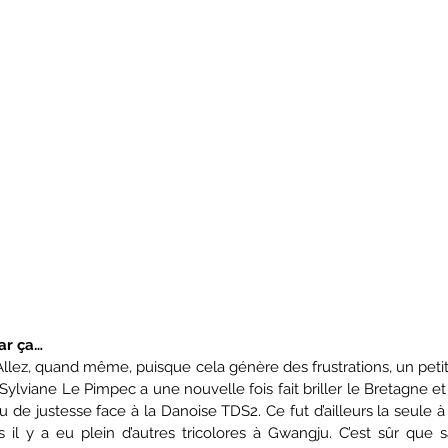
ar ça…
llez, quand même, puisque cela génère des frustrations, un petit
ylviane Le Pimpec a une nouvelle fois fait briller le Bretagne et
du de justesse face à la Danoise TDS2. Ce fut d’ailleurs la seule à
s il y a eu plein d’autres tricolores à Gwangju. C’est sûr que s