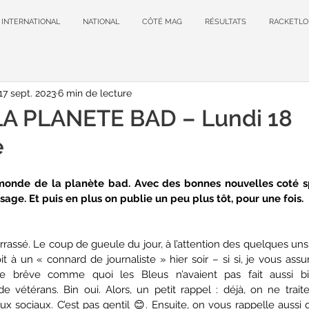
INTERNATIONAL
NATIONAL
CÔTÉ MAG
RÉSULTATS
RACKETLO
17 sept. 2023
6 min de lecture
A PLANETE BAD – Lundi 18
e
monde de la planète bad. Avec des bonnes nouvelles coté spor
ge. Et puis en plus on publie un peu plus tôt, pour une fois.
assé. Le coup de gueule du jour, à l’attention des quelques uns 
 à un « connard de journaliste » hier soir – si si, je vous assur
e brêve comme quoi les Bleus n’avaient pas fait aussi bie
vétérans. Bin oui. Alors, un petit rappel : déjà, on ne trait
aux sociaux. C’est pas gentil 😊. Ensuite, on vous rappelle auss