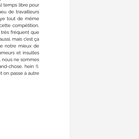
) temps libre pour 
eu de travailleurs 
aye tout de même 
ette compétition, 
 très fréquent que 
ssi, mais c’est ça 
de notre mieux de 
meurs et insultes 
ce, nous ne sommes 
nd-chose, hein !). 
et on passe à autre 