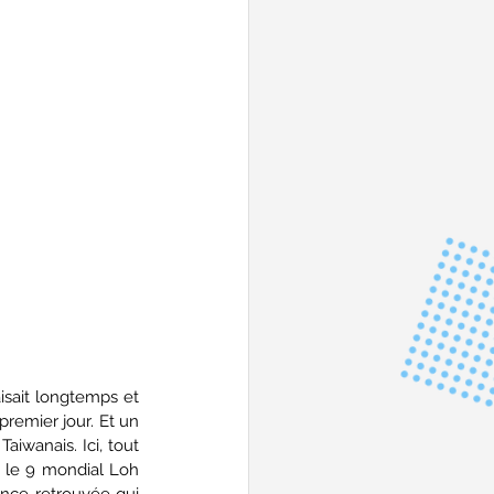
sait longtemps et 
remier jour. Et un 
wanais. Ici, tout 
t le 9 mondial Loh 
nce retrouvée qui 