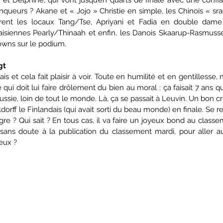
vainqueurs ? Akane et « Jojo » Christie en simple, les Chinois « sr
frent les locaux Tang/Tse, Apriyani et Fadia en double dame 
aisiennes Pearly/Thinaah et enfin, les Danois Skaarup-Rasmusse
lowns sur le podium.
gt
is et cela fait plaisir à voir. Toute en humilité et en gentillesse,
 qui doit lui faire drôlement du bien au moral : ça faisait 7 ans qu’i
 Russie, loin de tout le monde. Là, ça se passait à Leuvin. Un bon c
t Oldorff le Finlandais (qui avait sorti du beau monde) en finale. Se re
e ? Qui sait ? En tous cas, il va faire un joyeux bond au classe
ans doute à la publication du classement mardi, pour aller au
eux ?