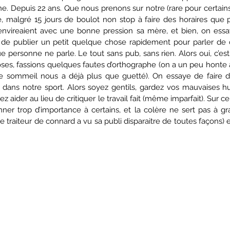
e. Depuis 22 ans. Que nous prenons sur notre (rare pour certains
e, malgré 15 jours de boulot non stop à faire des horaires que p
envireaient avec une bonne pression sa mère, et bien, on ess
de publier un petit quelque chose rapidement pour parler de c
ue personne ne parle. Le tout sans pub, sans rien. Alors oui, c’est
es, fassions quelques fautes d’orthographe (on a un peu honte au
le sommeil nous a déjà plus que guetté). On essaye de faire 
 dans notre sport. Alors soyez gentils, gardez vos mauvaises hu
ez aider au lieu de critiquer le travail fait (même imparfait). Sur 
ner trop d’importance à certains, et la colère ne sert pas à gra
le traiteur de connard a vu sa publi disparaitre de toutes façons) 