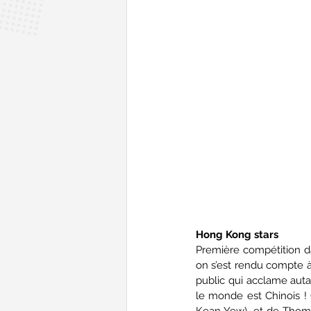
Hong Kong stars
Première compétition da
on s’est rendu compte à 
public qui acclame auta
le monde est Chinois ! O
Kean Yew), et de Thom e