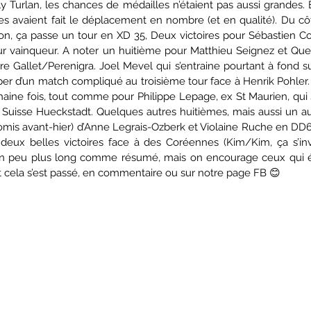
 Turlan, les chances de médailles n’étaient pas aussi grandes. E
ues avaient fait le déplacement en nombre (et en qualité). Du c
on, ça passe un tour en XD 35, Deux victoires pour Sébastien C
ur vainqueur. A noter un huitième pour Matthieu Seignez et Quen
 Gallet/Perenigra. Joel Mevel qui s’entraine pourtant à fond sur
rper d’un match compliqué au troisième tour face à Henrik Pohler. C’
aine fois, tout comme pour Philippe Lepage, ex St Maurien, qui s
 Suisse Hueckstadt. Quelques autres huitièmes, mais aussi un au
 omis avant-hier) d’Anne Legrais-Ozberk et Violaine Ruche en DD6
deux belles victoires face à des Coréennes (Kim/Kim, ça s’inv
t un peu plus long comme résumé, mais on encourage ceux qui ét
cela s’est passé, en commentaire ou sur notre page FB 😊