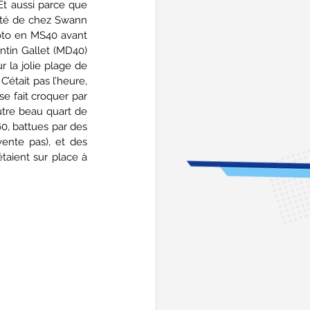
t aussi parce que 
ôté de chez Swann 
oto en MS40 avant 
tin Gallet (MD40) 
 la jolie plage de 
était pas l’heure, 
e fait croquer par 
tre beau quart de 
0, battues par des 
ente pas), et des 
aient sur place à 