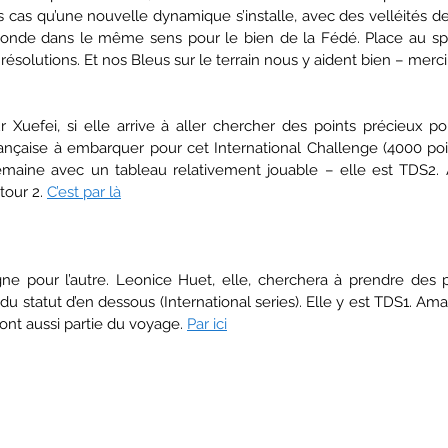
cas qu’une nouvelle dynamique s’installe, avec des velléités de 
monde dans le même sens pour le bien de la Fédé. Place au spo
ésolutions. Et nos Bleus sur le terrain nous y aident bien – merci a
 Xuefei, si elle arrive à aller chercher des points précieux pou
Française à embarquer pour cet International Challenge (4000 p
emaine avec un tableau relativement jouable – elle est TDS2. 
our 2. 
C’est par là
ne pour l’autre. Leonice Huet, elle, cherchera à prendre des p
du statut d’en dessous (International series). Elle y est TDS1. Ama
ont aussi partie du voyage. 
Par ici