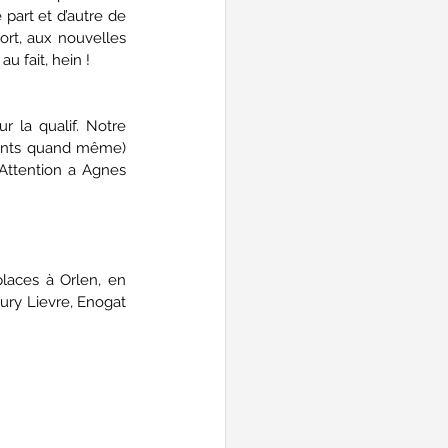
part et d’autre de 
rt, aux nouvelles 
u fait, hein !
r la qualif. Notre 
oints quand même) 
Attention a Agnes 
laces à Orlen, en 
ury Lievre, Enogat 