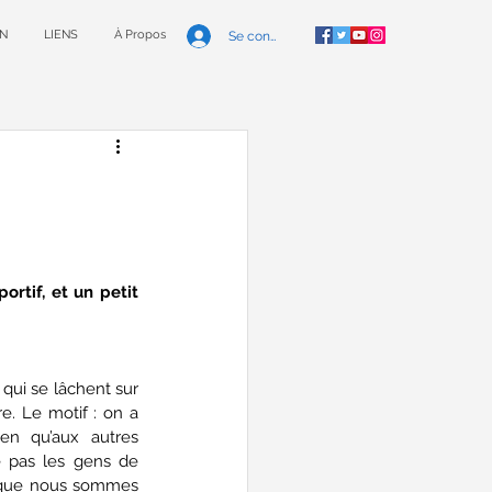
N
LIENS
À Propos
Se connecter
tif, et un petit 
qui se lâchent sur 
e. Le motif : on a 
n qu’aux autres 
e pas les gens de 
i que nous sommes 