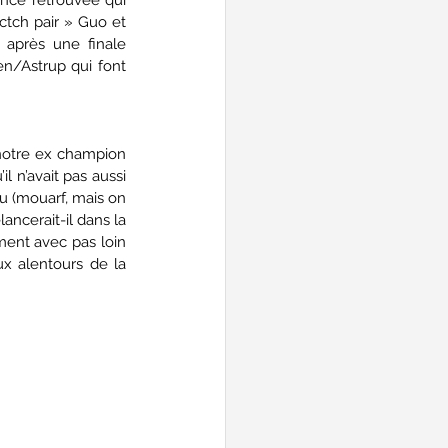
actch pair » Guo et 
après une finale 
n/Astrup qui font 
 notre ex champion 
l n’avait pas aussi 
ru (mouarf, mais on 
lancerait-il dans la 
ment avec pas loin 
x alentours de la 