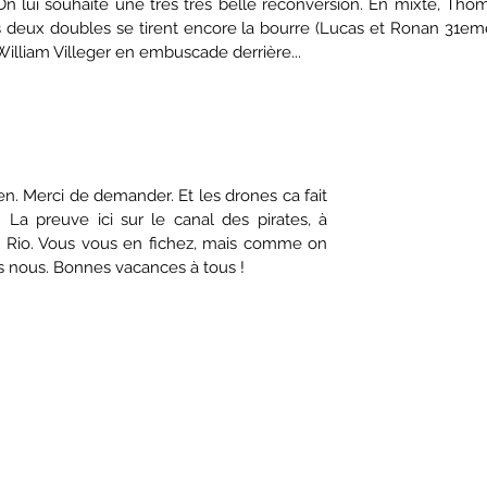
 On lui souhaite une très très belle reconversion. En mixte, Tho
deux doubles se tirent encore la bourre (Lucas et Ronan 31emes
William Villeger en embuscade derrière...
ien. Merci de demander. Et les drones ca fait 
. La preuve ici sur le canal des pirates, à 
a Rio. Vous vous en fichez, mais comme on 
pas nous. Bonnes vacances à tous !