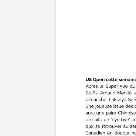
US Open cette semain
Après le Super 500 du 
Bluffs. Arnaud Merklé se
dimanche, Lakshya Sen).
une joueuse issue des qu
aura une paire Chinoise
de suite un "bye bye" po
eux se retrouver au 2em
Canadien en double ho