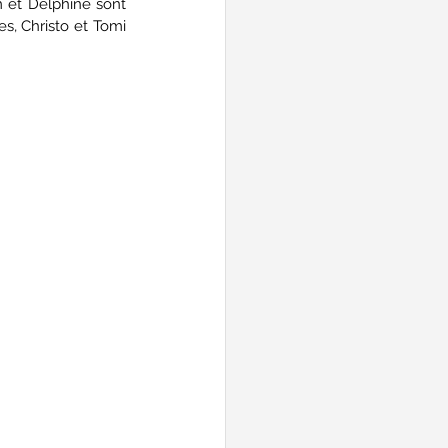
m et Delphine sont 
, Christo et Tomi 