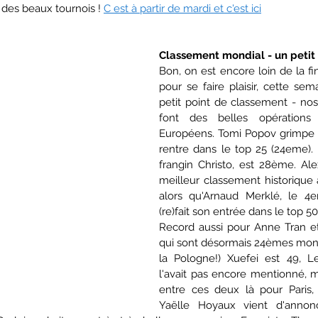
des beaux tournois ! 
C est à partir de mardi et c'est ici
Classement mondial - un petit
Bon, on est encore loin de la fin
pour se faire plaisir, cette sema
petit point de classement - nos
font des belles opérations
Européens. Tomi Popov grimpe d
rentre dans le top 25 (24eme).
frangin Christo, est 28ème. Alex
meilleur classement historique 
alors qu'Arnaud Merklé, le 4
(re)fait son entrée dans le top 5
Record aussi pour Anne Tran et
qui sont désormais 24èmes mondi
la Pologne!) Xuefei est 49, L
l'avait pas encore mentionné, ma
entre ces deux là pour Paris, s
Yaëlle Hoyaux vient d'annonc