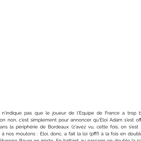
re n'indique pas que le joueur de l'Equipe de France a trop 
on non, c'est simplement pour annoncer qu'Eloi Adam s'est off
ns la périphérie de Bordeaux (z'avez vu, cette fois, on s'est 
 nos moutons : Eloi, donc, a fait la loi (pfff) à la fois en doubl
 Sharone Bauer en mixte. En battant au passage en double la pair