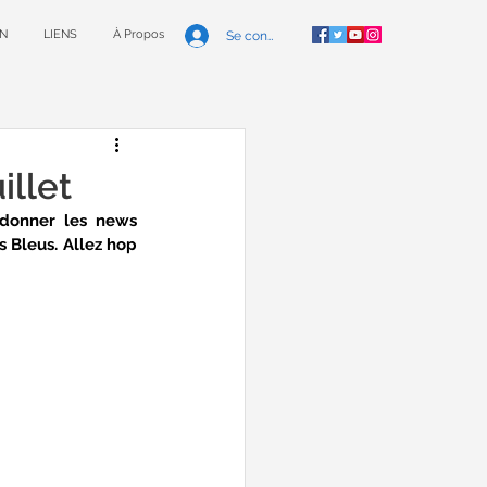
N
LIENS
À Propos
Se connecter
llet
 donner les news 
 Bleus. Allez hop 