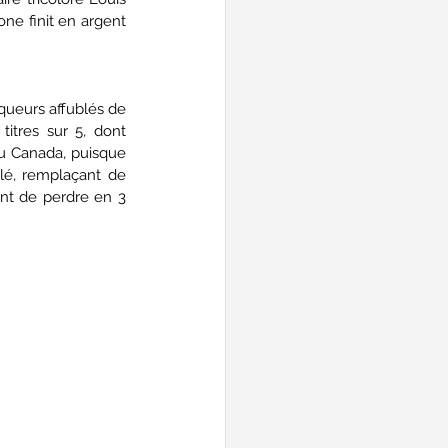
e finit en argent 
ueurs affublés de 
itres sur 5, dont 
u Canada, puisque 
lé, remplaçant de 
ant de perdre en 3 