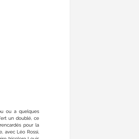
bu ou a quelques 
ert un doublé, ce 
rencardés pour la 
e, avec Léo Rossi, 
e tricolore Louis 