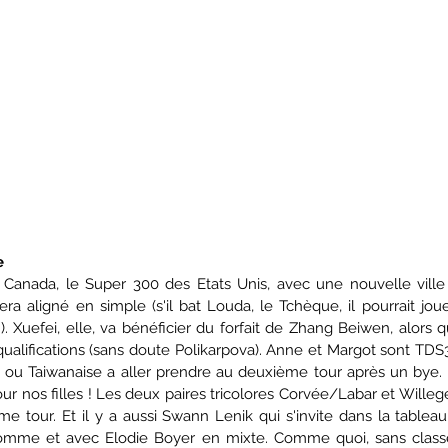
e
Canada, le Super 300 des Etats Unis, avec une nouvelle ville d
ra aligné en simple (s'il bat Louda, le Tchèque, il pourrait jou
 Xuefei, elle, va bénéficier du forfait de Zhang Beiwen, alors q
alifications (sans doute Polikarpova). Anne et Margot sont TDS3,
 ou Taiwanaise a aller prendre au deuxième tour après un bye. 
ur nos filles ! Les deux paires tricolores Corvée/Labar et Willeg
e tour. Et il y a aussi Swann Lenik qui s'invite dans la tableau
mme et avec Elodie Boyer en mixte. Comme quoi, sans classe