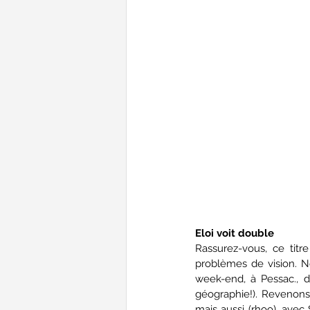
Eloi voit double
Rassurez-vous, ce tit
problèmes de vision. N
week-end, à Pessac., da
géographie!). Revenons à
mais aussi (rhoo), avec