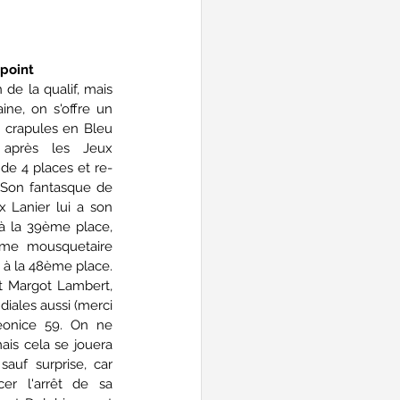
 point
 de la qualif, mais 
ine, on s'offre un 
 crapules en Bleu 
 après les Jeux 
e 4 places et re-
 Son fantasque de 
 Lanier lui a son 
à la 39ème place, 
eme mousquetaire 
0 à la 48ème place. 
 Margot Lambert, 
ales aussi (merci 
eonice 59. On ne 
is cela se jouera 
auf surprise, car 
er l'arrêt de sa 