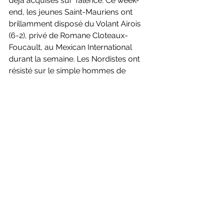
déjà acquises sur Talence. Ce week-
end, les jeunes Saint-Mauriens ont 
brillamment disposé du Volant Airois 
(6-2), privé de Romane Cloteaux-
Foucault, au Mexican International 
durant la semaine. Les Nordistes ont 
résisté sur le simple hommes de 
Julien Carraggi et sur le double 
hommes (Ducrot/Fouyn) au bout du 
suspense, là encore. Sinon, les 
promus ont été dominants et 
assument leur statut de fauteurs de 
trouble dans cette poule 2. Avec le 
forfait de Talence, ils ne rejoueront 
qu’à la fin Janvier, en Alsace, à 
Mulhouse pour une rencontre des 
plus prometteuses.