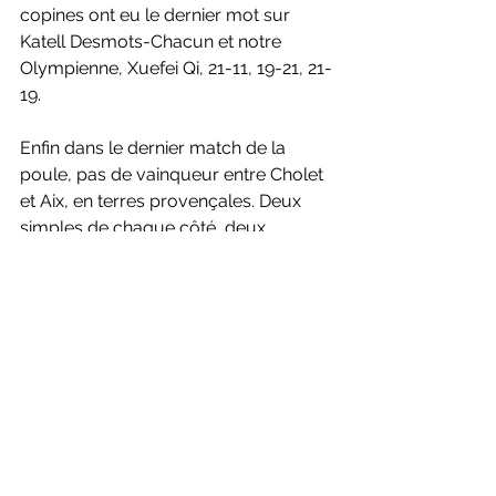
copines ont eu le dernier mot sur 
Katell Desmots-Chacun et notre 
Olympienne, Xuefei Qi, 21-11, 19-21, 21-
19. 
Enfin dans le dernier match de la 
poule, pas de vainqueur entre Cholet 
et Aix, en terres provençales. Deux 
simples de chaque côté, deux 
doubles de chaque côté. Une équité 
parfaite et deux sans-faute pour Léa 
Palermo qui revient bien, et pour 
William Villeger, qui fait son retour à 
Aix six ans après. Les deux recrues 
choletaises, Valentin Singer et Clara 
Azurmendi ont fait le boulot en simple 
et ramené deux précieux points à leur 
nouvelle équipe, respectivement face 
à Yohan Barbieri et la Turque Ozge 