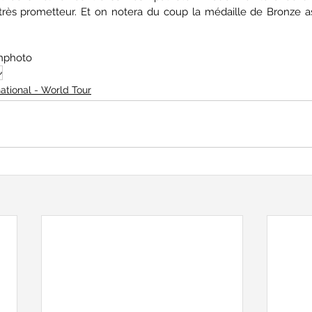
, très prometteur. Et on notera du coup la médaille de Bronze 
onphoto
v
national - World Tour