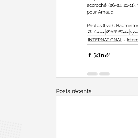
accroché (26-24 21-11)
pour Arnaud.
Photos (live) : Badmint
Badminton
BWF
Huelva
popo
INTERNATIONAL
Inter
Posts récents