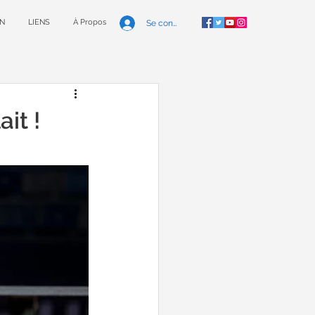
N
LIENS
À Propos
Se connecter
it !