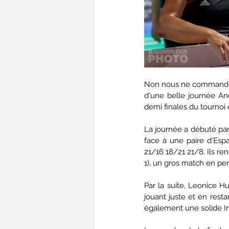
Non nous ne commandons 
d'une belle journée And
demi finales du tournoi
La journée a débuté par
face à une paire d'Espag
21/16 18/21 21/8. Ils re
1), un gros match en per
Par la suite, Leonice H
jouant juste et en rest
également une solide I