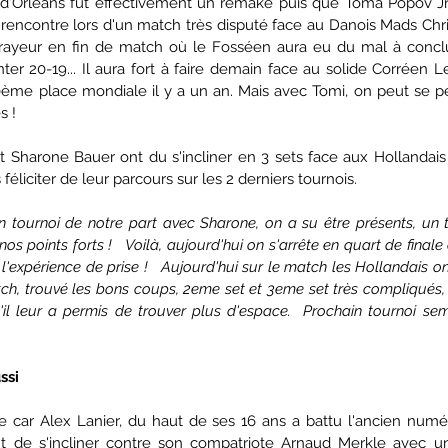
 d'Orléans fut effectivement un remake puis que Toma Popov Jr
 rencontre lors d'un match très disputé face au Danois Mads Chri
frayeur en fin de match où le Fosséen aura eu du mal à concl
ter 20-19... Il aura fort à faire demain face au solide Corréen 
0ème place mondiale il y a un an. Mais avec Tomi, on peut se per
s !
t Sharone Bauer ont du s'incliner en 3 sets face aux Hollandais 
éliciter de leur parcours sur les 2 derniers tournois.
n tournoi de notre part avec Sharone, on a su être présents, un 
s points forts !   Voilà, aujourd'hui on s'arrête en quart de finale
'expérience de prise !   Aujourd'hui sur le match les Hollandais ont
h, trouvé les bons coups, 2eme set et 3eme set très compliqués, 
'il leur a permis de trouver plus d'espace.  Prochain tournoi se
ssi
e car Alex Lanier, du haut de ses 16 ans a battu l'ancien numé
t de s'incliner contre son compatriote Arnaud Merkle avec un