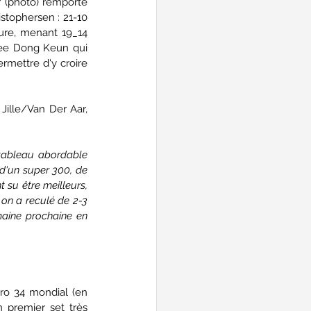
 (photo) remporte 
stophersen : 21-10 
ure, menant 19_14 
Lee Dong Keun qui 
mettre d'y croire 
Jille/Van Der Aar, 
tableau abordable 
 d'un super 300, de 
 su être meilleurs, 
on a reculé de 2-3 
maine prochaine en 
ro 34 mondial (en 
 premier set très 