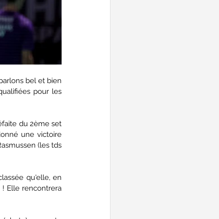
rlons bel et bien 
alifiées pour les 
éfaite du 2ème set 
donné une victoire 
Rasmussen (les tds 
assée qu'elle, en 
! Elle rencontrera 