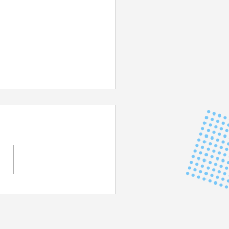
 DU JAPON - Impérial !