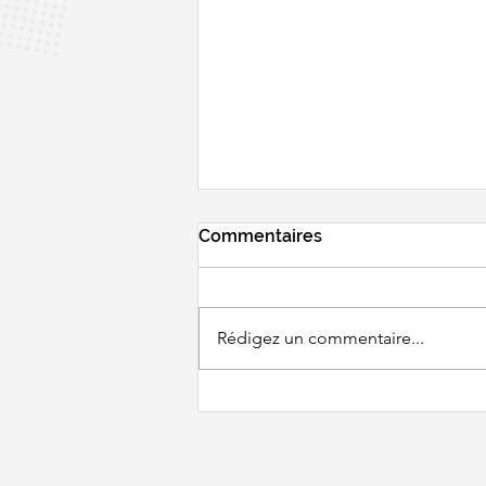
Commentaires
Rédigez un commentaire...
BWF WORLD
CHAMPIONSHIPS - Un
tirage pas très clément...