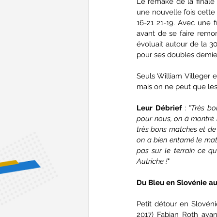
Le remake de la finale
une nouvelle fois cette
16-21 21-19. Avec une 
avant de se faire remon
évoluait autour de la 3
pour ses doubles demie
Seuls William Villeger e
mais on ne peut que les f
Leur Débrief
 : "
Très bo
pour nous, on à montré no
très bons matches et de l
on a bien entamé le matc
pas sur le terrain ce qu
Autriche !
"
Du Bleu en Slovénie au
Petit détour en Slovéni
2017) Fabian Roth avan