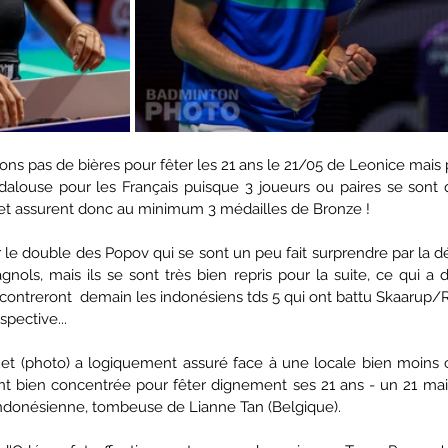
pas de bières pour fêter les 21 ans le 21/05 de Leonice mais pa
alouse pour les Français puisque 3 joueurs ou paires se sont qu
 et assurent donc au minimum 3 médailles de Bronze !
 le double des Popov qui se sont un peu fait surprendre par la d
nols, mais ils se sont très bien repris pour la suite, ce qui a 
ncontreront  demain les indonésiens tds 5 qui ont battu Skaarup/
spective...
uet (photo) a logiquement assuré face à une locale bien moins cl
ant bien concentrée pour fêter dignement ses 21 ans - un 21 mai 
ndonésienne, tombeuse de Lianne Tan (Belgique).