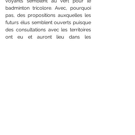
voyants semblent au vert pour le 
badminton tricolore. Avec, pourquoi 
pas, des propositions auxquelles les 
futurs élus semblent ouverts puisque 
des consultations avec les territoires 
ont eu et auront lieu dans les 
semaines à venir.
Pour retrouver les informations, 
c'est 
par ICI
A lire
Un beau cadeau de Noël à offrir aux 
jeunes et aux moins jeunes - avec des 
conseils avisés des stars 
- 
Le temps 
d'un chapitre, chaque joueur se livre 
sur un conseil ou une épreuve qui a 
marqué sa carrière. Persévérer et 
donner le meilleur de soi, avec les 
frères Popov. Se fixer des objectifs, 