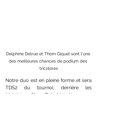
Delphine Delrue et Thom Giquel sont l'une 
des meilleures chances de podium des 
tricolores
Notre duo est en pleine forme et sera 
TDS2 du tournoi, derrière les 
Malaisiens Chen/Toh. Mais là encore, 
le tableau est truffé d'embûches 
potentielles, dont une flopée 
d'Indonésiens, qui sont, eux aussi 
venus en nombre. Les Champions de 
France affronteront une paire issue 