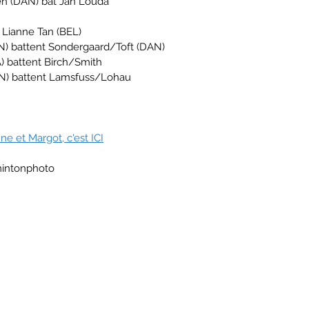
en (DAN) bat Jan Louda 
t Lianne Tan (BEL)
N) battent Sondergaard/Toft (DAN)
) battent Birch/Smith
AN) battent Lamsfuss/Lohau
nne et Margot, c'est ICI
mintonphoto