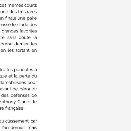
 ces mêmes courts 
une des très rares 
en finale une paire 
passé le stade des 
 grandes favorites 
re sans doute la 
omne dernier, les 
en les sortant en 
tre les pendules à 
ue et la perte du 
démobilisées pour 
avant de dérouler 
t des défenses de 
nthony Clarke, le 
re française.
au classement, car 
'an dernier, mais 