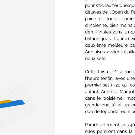
pour s'échauffer quelqu
délavés de l'Open du Pa
paires de double dame tri
d'Indienne, bien moins c
demi-finales 21-13, 21-1
britanniques, Lauren 
deuxième meilleure pai
Anglaises avaient d'ail
deux sets.
Cette fois-ci, c'est don
l'heure (enfin, avec un
premier set 9-21, qui c
autant, Anne et Margot
dans le troisième, imp
grande qualité et un j
duo de légende réuni pou
Paradoxalement, ces 4000
elles perdront dans la 