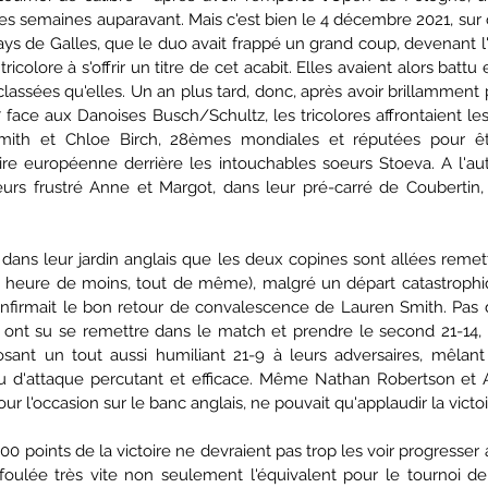
es semaines auparavant. Mais c'est bien le 4 décembre 2021, sur
ys de Galles, que le duo avait frappé un grand coup, devenant l'
colore à s'offrir un titre de cet acabit. Elles avaient alors battu 
lassées qu'elles. Un an plus tard, donc, après avoir brillamment 
7 face aux Danoises Busch/Schultz, les tricolores affrontaient les
Smith et Chloe Birch, 28èmes mondiales et réputées pour êt
re européenne derrière les intouchables soeurs Stoeva. A l'aut
leurs frustré Anne et Margot, dans leur pré-carré de Coubertin, 
c dans leur jardin anglais que les deux copines sont allées remet
e heure de moins, tout de même), malgré un départ catastrophiq
onfirmait le bon retour de convalescence de Lauren Smith. Pas 
 ont su se remettre dans le match et prendre le second 21-14, 
osant un tout aussi humiliant 21-9 à leurs adversaires, mêlan
eu d'attaque percutant et efficace. Même Nathan Robertson et A
r l'occasion sur le banc anglais, ne pouvait qu'applaudir la victoi
 points de la victoire ne devraient pas trop les voir progresser 
foulée très vite non seulement l'équivalent pour le tournoi de l