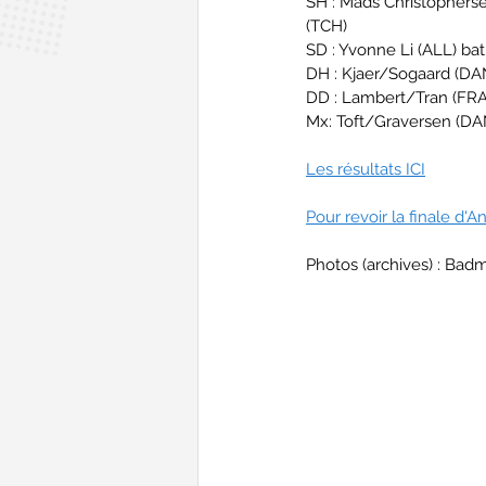
SH : Mads Christophers
(TCH)
SD : Yvonne Li (ALL) ba
DH : Kjaer/Sogaard (DA
DD : Lambert/Tran (FRA
Mx: Toft/Graversen (D
Les résultats ICI
Pour revoir la finale d'A
Photos (archives) : Bad