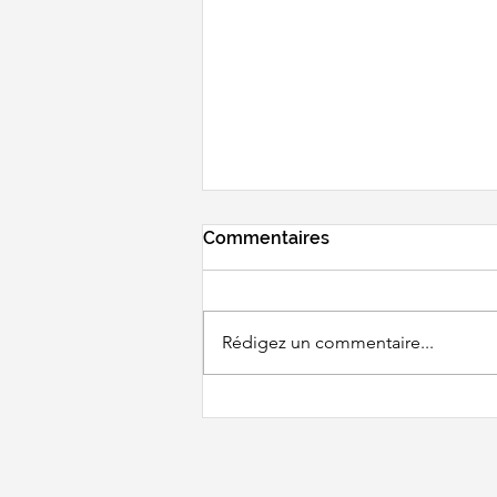
Commentaires
Rédigez un commentaire...
BWF WORLD
CHAMPIONSHIPS - Un
tirage pas très clément...