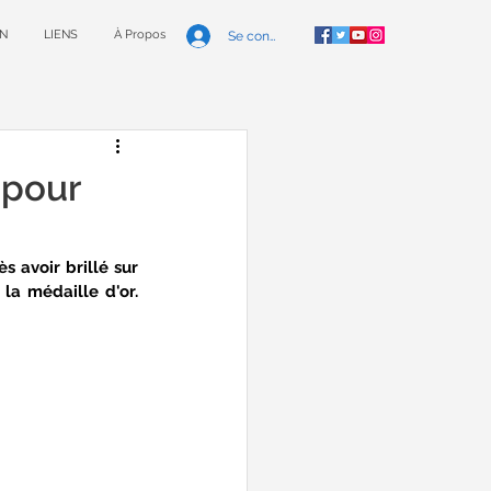
N
LIENS
À Propos
Se connecter
 pour
 avoir brillé sur 
a médaille d'or. 