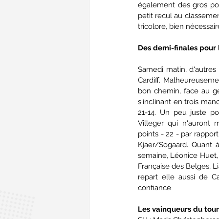
également des gros point
petit recul au classeme
tricolore, bien nécessai
Des demi-finales pour l
Samedi matin, d'autres t
Cardiff. Malheureusemen
bon chemin, face au gé
s'inclinant en trois manc
21-14. Un peu juste po
Villeger qui n'auront 
points - 22 - par rapport
Kjaer/Sogaard. Quant à 
semaine, Léonice Huet, el
Française des Belges, Lia
repart elle aussi de Ca
confiance 
Les vainqueurs du tour