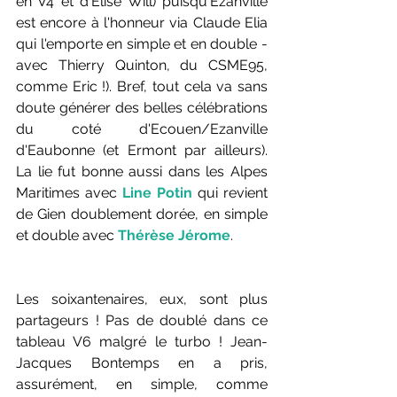
en V4 et d'Elise Will) puisqu'Ezanville 
est encore à l'honneur via Claude Elia 
qui l'emporte en simple et en double - 
avec Thierry Quinton, du CSME95, 
comme Eric !). Bref, tout cela va sans 
doute générer des belles célébrations 
du coté d'Ecouen/Ezanville 
d'Eaubonne (et Ermont par ailleurs). 
La lie fut bonne aussi dans les Alpes 
Maritimes avec 
Line Potin
 qui revient 
de Gien doublement dorée, en simple 
et double avec 
Thérèse Jérome
.
Les soixantenaires, eux, sont plus 
partageurs ! Pas de doublé dans ce 
tableau V6 malgré le turbo ! Jean-
Jacques Bontemps en a pris, 
assurément, en simple, comme 