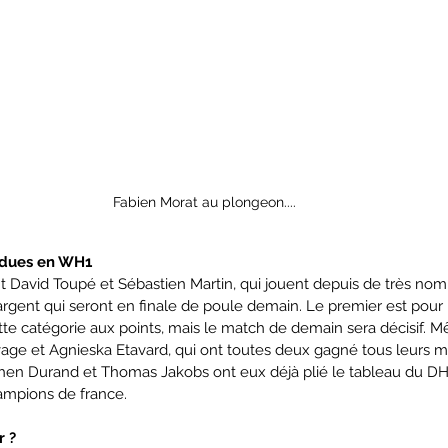
Fabien Morat au plongeon....
ndues en WH1 
 David Toupé et Sébastien Martin, qui jouent depuis de très no
l'argent qui seront en finale de poule demain. Le premier est pour l
tte catégorie aux points, mais le match de demain sera décisif. 
age et Agnieska Etavard, qui ont toutes deux gagné tous leurs ma
hen Durand et Thomas Jakobs ont eux déjà plié le tableau du DH
hampions de france.
r ?