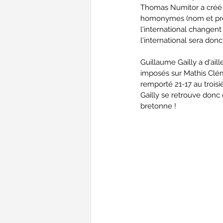
Thomas Numitor a créé 
homonymes (nom et prén
l'international changen
l'international sera don
Guillaume Gailly a d'ail
imposés sur Mathis Clém
remporté 21-17 au troisiè
Gailly se retrouve donc d
bretonne !