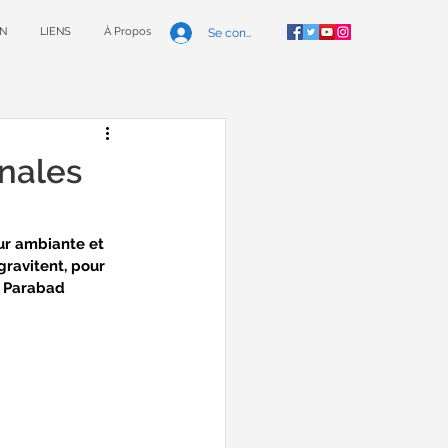
N
LIENS
À Propos
Se connecter
inales
ur ambiante et 
gravitent, pour 
e Parabad 