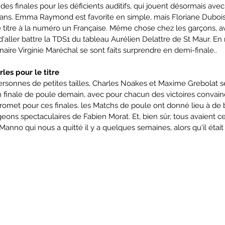
des finales pour les déficients auditifs, qui jouent désormais avec
ans. Emma Raymond est favorite en simple, mais Floriane Dubois 
le titre à la numéro un Française. Même chose chez les garçons, a
d'aller battre la TDS1 du tableau Aurélien Delattre de St Maur. En 
enaire Virginie Maréchal se sont faits surprendre en demi-finale..
les pour le titre
ersonnes de petites tailles, Charles Noakes et Maxime Grebolat s
inale de poule demain, avec pour chacun des victoires convainc
met pour ces finales. les Matchs de poule ont donné lieu à de be
eons spectaculaires de Fabien Morat. Et, bien sûr, tous avaient ce
nno qui nous a quitté il y a quelques semaines, alors qu'il était i