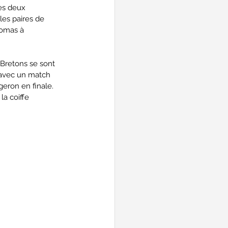
es deux 
es paires de 
homas à 
 Bretons se sont 
 avec un match 
geron en finale. 
la coiffe 