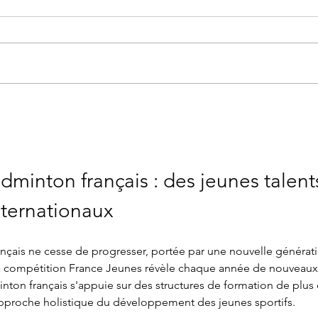
Edit
Badzine fête bientôt ses 25
ans et....
dminton français : des jeunes talent
ternationaux
nçais ne cesse de progresser, portée par une nouvelle générat
la compétition France Jeunes révèle chaque année de nouveaux
nton français s'appuie sur des structures de formation de plus 
approche holistique du développement des jeunes sportifs.