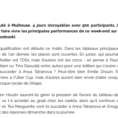
té à Mulhouse. 4 jours incroyables avec 500 participants, 
 faire vivre les principales performances de ce week-end sur B
acebook). 
ualification ont débuté ce matin. Dans les tableaux principaux
de l'an dernier, les places sont ouvertes. En junior, qui pourra
zilier est TDS1, mais d'autres ont les crocs - on pense à Paul T
ieri ou Tino Daoudal entre autres pour une édition qui s'avère o
succéder à Anya Tatranova ? Peut-être bien Emilie Drouin, fo
ors à l'Uber Cup, mais d'autres auront bien envie d'aller croque
sque locale de l'étape.
n Houtin sauront-ils gérer la pression de favoris du tableau
a t-il accéder au graal chez les cadets, alors qu'il continue de
r et Téa Marguerite vont ils succéder à Anna Tatranova et Enoga
t des réponses dimanche dans la journée.