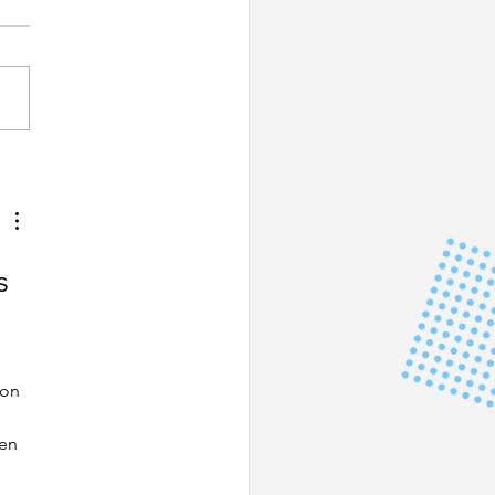
o – France Jeunes
s 
ion 
 
en 