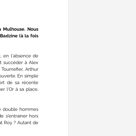
à Mulhouse. Nous 
adzine (à la fois 
, en l'absence de 
it succéder à Alex 
ournefier, Arthur 
uverte. En simple 
rt de sa récente 
r l'Or à sa place, 
 de double hommes 
 s'entrainer hors 
t Roy ? Autant de 