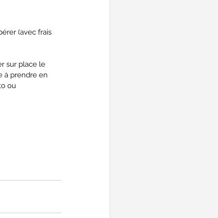
érer (avec frais 
r sur place le 
e à prendre en 
to ou 