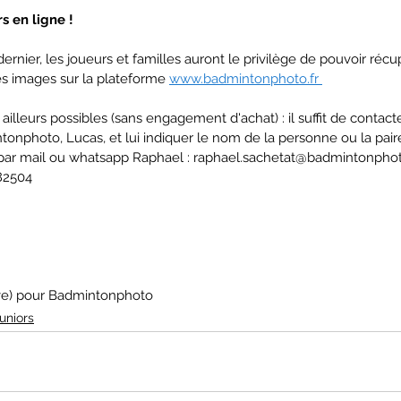
s en ligne !
ernier, les joueurs et familles auront le privilège de pouvoir récup
es images sur la plateforme 
www.badmintonphoto.fr 
lleurs possibles (sans engagement d'achat) : il suffit de contacte
nphoto, Lucas, et lui indiquer le nom de la personne ou la pair
 par mail ou whatsapp Raphael : raphael.sachetat@badmintonpho
82504
ive) pour Badmintonphoto
uniors