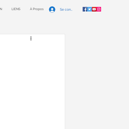
N
LIENS
À Propos
Se connecter