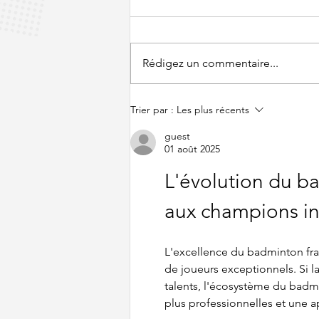
Rédigez un commentaire...
LE TOUR DE LA PLANETE
Trier par :
Les plus récents
BAD - Lundi 3 août
guest
01 août 2025
L'évolution du ba
aux champions in
L'excellence du badminton fra
de joueurs exceptionnels. Si 
talents, l'écosystème du badmi
plus professionnelles et une 