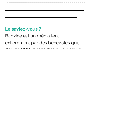
----------------------------------------
----------------------------------------
------------------------------------
Le saviez-vous ?
Badzine est un média tenu 
entièrement par des bénévoles qui, 
depuis 2003, passent le plus clair de 
leur temps libre pour vous informer 
sur l'actualité du Badminton. 
Gratuitement. Sans publicité.
Si vous souhaitez les remercier, ils 
vous proposent de faire un don pour 
l'Association Solibad avec laquelle 
Badzine à des liens historiques très 
forts. L'intégralité des dons va sur le 
terrain pour aider des programmes 
d'enfants en difficulté. Et en plus, tout 