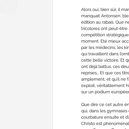
Alors oui, bien sûr, il ma
manquait Antonsen, bles
édition au rabais. Que n
tricolores ont peut-être 
compétition stratégique
moment. Eté mieux ac
par les médecins, les ki
qui travaillent dans l’omb
cette belle victoire. Et q
ont déjà battus, ces deux
reprises… Et que ces titre
amplement, et qu’il ne f
exploit, véritablement hi
sur un podium européen 
Que dire ce cet autre én
qui, dans les gymnases d
courbature ensuite et d’
Christo est phénoménal.