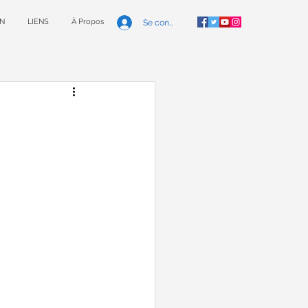
N
LIENS
À Propos
Se connecter