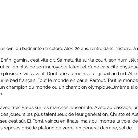
'un ovni du badminton tricolore. Alex, 20 ans, rentre dans l'histoire, à
nfin, gamin… c’est vite dit. Sa maturité sur le court, son humilité, 
ut ça, en plus de son incroyable talent et d’une capacité physiqu
eu plusieurs vies avant. Dont une au moins où il jouait au bad. Alex,
 le bad français. Tout le monde en parle. Partout. Tout le monde
ura un champion du monde ou un champion olympique….(même si ce
)
avec trois Bleus sur les marches, ensemble. Avec, au passage, u
des joueurs les plus talentueux de leur génération, Christo et Ale
r, c’est sûr. Et Tomi, vaincu en finale, mais qui montre la voie, de
s reprises brisé le plafond de verre, en général d’armée, solide.