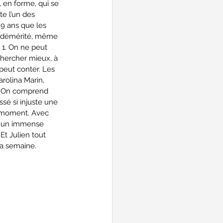
, en forme, qui se 
e l’un des 
 9 ans que les 
as démérité, même 
 1. On ne peut 
chercher mieux, à 
 peut conter. Les 
rolina Marin, 
à. On comprend 
sé si injuste une 
u moment. Avec 
re un immense 
 Et Julien tout 
la semaine.