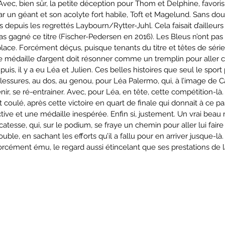
Avec, bien sûr, la petite déception pour Thom et Delphine, favoris
ar un géant et son acolyte fort habile, Toft et Magelund. Sans dout
 depuis les regrettés Laybourn/Rytter-Juhl. Cela faisait d’ailleurs
as gagné ce titre (Fischer-Pedersen en 2016). Les Bleus n’ont p
a place. Forcément déçus, puisque tenants du titre et têtes de série
tte médaille d’argent doit résonner comme un tremplin pour aller 
t puis, il y a eu Léa et Julien. Ces belles histoires que seul le sport
essures, au dos, au genou, pour Léa Palermo, qui, à l’image de Ca
nir, se ré-entrainer. Avec, pour Léa, en tête, cette compétition-l
 coulé, après cette victoire en quart de finale qui donnait à ce pas
ctive et une médaille inespérée. Enfin si, justement. Un vrai bea
catesse, qui, sur le podium, se fraye un chemin pour aller lui fai
ouble, en sachant les efforts qu’il a fallu pour en arriver jusque-là.
i forcément ému, le regard aussi étincelant que ses prestations de 