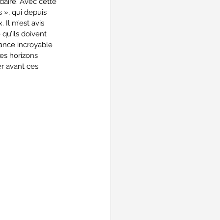
daire.
Avec cette 
 », qui depuis 
Il m’est avis 
qu’ils doivent 
hance incroyable 
es horizons 
er avant ces 