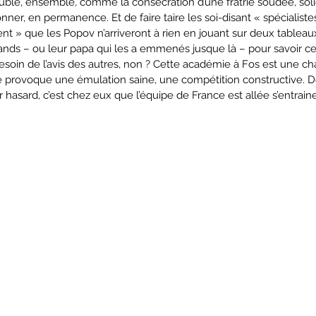
ble, ensemble, comme la consécration d’une fratrie soudée, soli
nner, en permanence. Et de faire taire les soi-disant « spécialistes
t » que les Popov n’arriveront à rien en jouant sur deux tableaux. 
rands – ou leur papa qui les a emmenés jusque là – pour savoir ce 
s besoin de l’avis des autres, non ? Cette académie à Fos est une c
lle provoque une émulation saine, une compétition constructive. D
 hasard, c’est chez eux que l’équipe de France est allée s’entrain