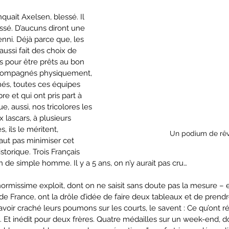
nquait Axelsen, blessé. Il 
sé. D’aucuns diront une 
enni. Déjà parce que, les 
aussi fait des choix de 
s pour être prêts au bon 
compagnés physiquement, 
nés, toutes ces équipes 
re et qui ont pris part à 
ue, aussi, nos tricolores les 
 lascars, à plusieurs 
s, ils le méritent, 
Un podium de rêve
aut pas minimiser cet 
storique. Trois Français 
de simple homme. Il y a 5 ans, on n’y aurait pas cru… 
ormissime exploit, dont on ne saisit sans doute pas la mesure – en
e France, ont la drôle d’idée de faire deux tableaux et de prendr
avoir craché leurs poumons sur les courts, le savent : Ce qu’ont ré
 Et inédit pour deux frères. Quatre médailles sur un week-end, d