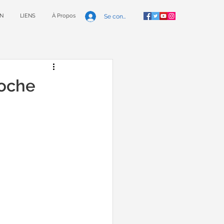
N
LIENS
À Propos
Se connecter
oche