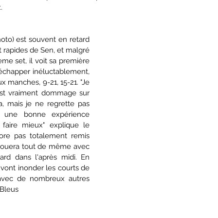
.
hoto) est souvent en retard 
t rapides de Sen, et malgré 
e set, il voit sa première 
'échapper inéluctablement, 
 manches, 9-21, 15-21. "Je 
'est vraiment dommage sur 
 mais je ne regrette pas 
est une bonne expérience 
faire mieux" explique le 
core pas totalement remis 
 jouera tout de même avec 
ard dans l'après midi. En 
 vont inonder les courts de 
avec de nombreux autres 
 Bleus