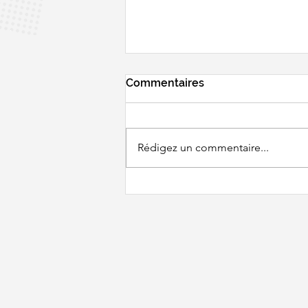
Commentaires
Rédigez un commentaire...
BWF WORLD
CHAMPIONSHIPS - Un
tirage pas très clément...